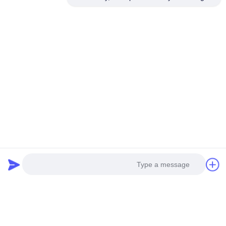
تفاصيل الإتصال:
إضافة: مدينة هوانغبو للآلات ، رقم 585-أ ، رقم 138 ،
الطريق الجنوبي الشرقي ، منطقة هوانغبو ، مدينة
قوانغتشو ،
مقاطعة غانج دونج
الهاتف المحمول: +86 13790195672
Whatsapp :: + 86
13790195672
البريد الإلكتروني: edwardswilliam1988@gmail.com
العلامات
Photo