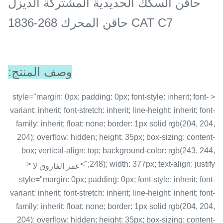
حاقن السكك الحديدية المشتركة الديزل
CAT C7 حاقن المحرك 268-1836
وصف المنتج:
< style="margin: 0px; padding: 0px; font-style: inherit; font-
variant: inherit; font-stretch: inherit; line-height: inherit; font-
family: inherit; float: none; border: 1px solid rgb(204, 204,
204); overflow: hidden; height: 35px; box-sizing: content-
box; vertical-align: top; background-color: rgb(243, 244,
<
248); width: 377px; text-align: justify;">
عمر الفاروق لا
style="margin: 0px; padding: 0px; font-style: inherit; font-
variant: inherit; font-stretch: inherit; line-height: inherit; font-
family: inherit; float: none; border: 1px solid rgb(204, 204,
204); overflow: hidden; height: 35px; box-sizing: content-