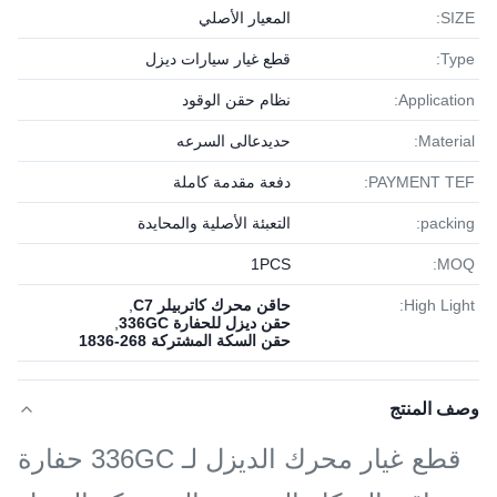
SIZE:
المعيار الأصلي
Type:
قطع غيار سيارات ديزل
Application:
نظام حقن الوقود
Material:
حديدعالى السرعه
PAYMENT TEF:
دفعة مقدمة كاملة
packing:
التعبئة الأصلية والمحايدة
1PСS
MOQ:
High Light:
حاقن محرك كاتربيلر C7
,
حقن ديزل للحفارة 336GC
,
حقن السكة المشتركة 268-1836
وصف المنتج
قطع غيار محرك الديزل لـ 336GC حفارة