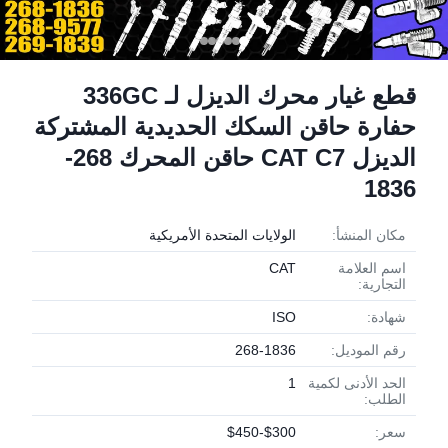
قطع غيار محرك الديزل لـ 336GC
حفارة حاقن السكك الحديدية المشتركة
الديزل CAT C7 حاقن المحرك 268-
1836
مكان المنشأ:
الولايات المتحدة الأمريكية
اسم العلامة
CAT
التجارية:
شهادة:
ISO
رقم الموديل:
268-1836
الحد الأدنى لكمية
1
الطلب:
سعر:
$300-$450