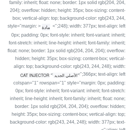
family: inherit; float: none; border: 1px solid rgb(204, 204,
204); overflow: hidden; height: 35px; box-sizing: content-
box; vertical-align: top; background-color: rgb(243, 244,
< style="margin:
248); width: 377px; text-align: left;">
مادة
0px; padding: 0px; font-style: inherit; font-variant: inherit;
font-stretch: inherit; line-height: inherit; font-family: inherit;
float: none; border: 1px solid rgb(204, 204, 204); overflow:
hidden; height: 35px; box-sizing: content-box; vertical-
align: top; background-color: rgb(243, 244, 248); width:
<
366px; text-align: left;">
الأصلي الجديد CAT INJECTOR
colspan="1" rowspan="1" style="margin: 0px; padding:
0px; font-style: inherit; font-variant: inherit; font-stretch:
inherit; line-height: inherit; font-family: inherit; float: none;
border: 1px solid rgb(204, 204, 204); overflow: hidden;
height: 35px; box-sizing: content-box; vertical-align: top;
background-color: rgb(243, 244, 248); width: 377px; text-
align: left;">