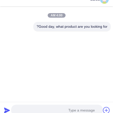
المنزل
المنتجات
فيديوهات
4:00 AM
حولنا
Good day, what product are you looking for?
جولة في المصنع
مراقبة الجودة
اتصل بنا
اطلب اقتباس
أخبار
Dongguan Truth Diesel Engine Parts Co., Ltd.
86-137-9019-5672
209396088@qq.com
اتبعنا
© 2026 Dongguan Truth Diesel Engine Parts Co., Ltd.. All Rights Reserved.