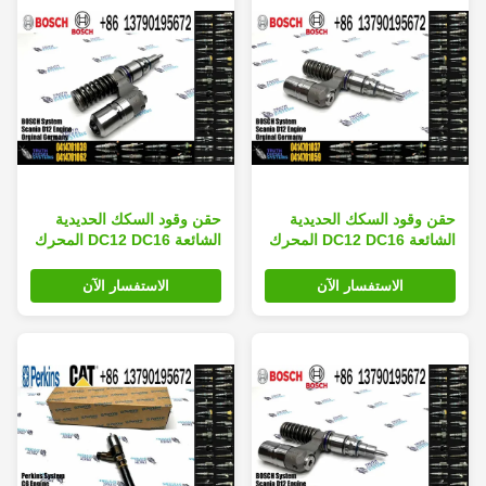
حقن وقود السكك الحديدية
حقن وقود السكك الحديدية
الشائعة DC12 DC16 المحرك
الشائعة DC12 DC16 المحرك
0414701035 0414701037
0414701035 0414701037
0414701038 0414701039
0414701038 0414701039
الاستفسار الآن
الاستفسار الآن
0414701040 0414701043
0414701040 0414701043