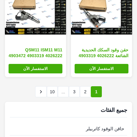
حقن وقود السكك الحديدية
QSM11 ISM11 M11
الشائعة 4026222 4903319
4903472 4903319 4026222
4062851 3411845 حقن
مدخن الوقود للسكك الحديدية
23670-26011 4903472
الشائعة 6 أشهر
الاستفسار الآن
الاستفسار الآن
لمحركات الديزل M11 ISM11
QSM11
10
...
3
2
1
جميع الفئات
حاقن الوقود كاتربيلر