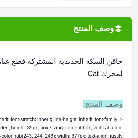
وصف المنتج
لمحرك Cat
وصف المنتج:
rit; font-stretch: inherit; line-height: inherit; font-family:
dden; height: 35px; box-sizing: content-box; vertical-align:
olor: rgb(243, 244, 248); width: 377px; text-align: justify;">