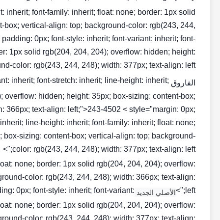
ht: inherit; font-family: inherit; float: none; border: 1px solid
t-box; vertical-align: top; background-color: rgb(243, 244,
dding: 0px; font-style: inherit; font-variant: inherit; font-
order: 1px solid rgb(204, 204, 204); overflow: hidden; height:
-color: rgb(243, 244, 248); width: 377px; text-align: left;">
: inherit; font-stretch: inherit; line-height: inherit;
الفاروق NO1
4); overflow: hidden; height: 35px; box-sizing: content-box;
h: 366px; text-align: left;">243-4502 < style="margin: 0px;
inherit; line-height: inherit; font-family: inherit; float: none;
; box-sizing: content-box; vertical-align: top; background-
color: rgb(243, 244, 248); width: 377px; text-align: left;">
t; float: none; border: 1px solid rgb(204, 204, 204); overflow:
ground-color: rgb(243, 244, 248); width: 366px; text-align:
 0px; font-style: inherit; font-variant:
left;">
الأصلي الجديد CAT INJECTOR
t; float: none; border: 1px solid rgb(204, 204, 204); overflow:
ground-color: rgb(243, 244, 248); width: 377px; text-align: