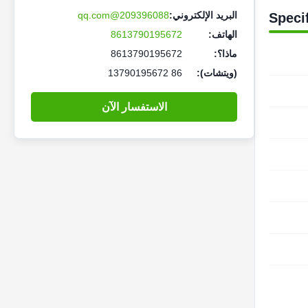
البريد الإلكتروني:
209396088@qq.com
Speci
الهاتف:
8613790195672
ماذا؟:
8613790195672
(ويتشات):
86 13790195672
الاستفسار الآن