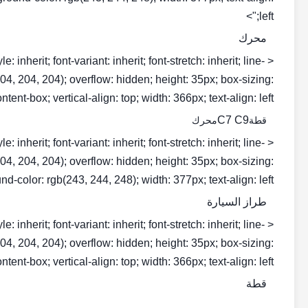
left;">
محرك
inherit; font-variant: inherit; font-stretch: inherit; line-
b(204, 204, 204); overflow: hidden; height: 35px; box-sizing:
ntent-box; vertical-align: top; width: 366px; text-align: left;">
C7 C9
قطة
محرك
inherit; font-variant: inherit; font-stretch: inherit; line-
b(204, 204, 204); overflow: hidden; height: 35px; box-sizing:
d-color: rgb(243, 244, 248); width: 377px; text-align: left;">
طراز السيارة
inherit; font-variant: inherit; font-stretch: inherit; line-
b(204, 204, 204); overflow: hidden; height: 35px; box-sizing:
ntent-box; vertical-align: top; width: 366px; text-align: left;">
قطة