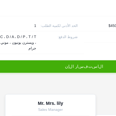
الحد الأدنى لكمية الطلب:
1
شروط الدفع:
 C ، D / A ، D / P ، T / T
، ويسترن يونيون ، موني
جرام
ا
ل
ا
س
ت
ف
س
ا
ر
ا
ل
آ
ن
Mr. Mrs. lily
Sales Manager