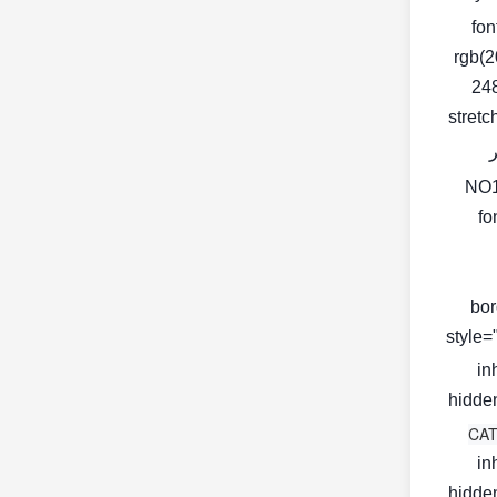
fon
rgb(2
248
stretc
fo
bor
< style
in
hidden
in
hidden