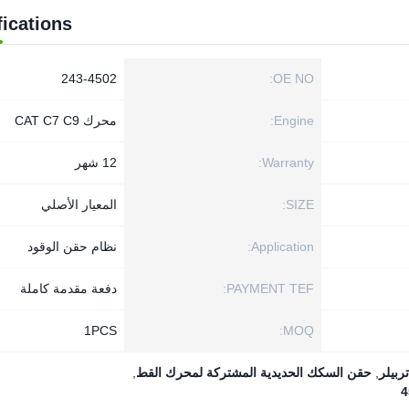
fications
243-4502
OE NO:
Engine:
محرك CAT C7 C9
Warranty:
12 شهر
SIZE:
المعيار الأصلي
Application:
نظام حقن الوقود
PAYMENT TEF:
دفعة مقدمة كاملة
1PСS
MOQ:
ربيلر
,
حقن السكك الحديدية المشتركة لمحرك القط
,