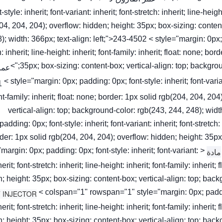
t-style: inherit; font-variant: inherit; font-stretch: inherit; line-heig
04, 204, 204); overflow: hidden; height: 35px; box-sizing: conten
); width: 366px; text-align: left;">243-4502 < style="margin: 0px; pa
h: inherit; line-height: inherit; font-family: inherit; float: none; b
35px; box-sizing: content-box; vertical-align: top; background
عمر
< style="margin: 0px; padding: 0px; font-style: inherit; font-variant
nt-family: inherit; float: none; border: 1px solid rgb(204, 204, 20
vertical-align: top; background-color: rgb(243, 244, 248); widt
padding: 0px; font-style: inherit; font-variant: inherit; font-stretch: 
der: 1px solid rgb(204, 204, 204); overflow: hidden; height: 35px
="margin: 0px; padding: 0px; font-style: inherit; font-variant:
مادة
herit; font-stretch: inherit; line-height: inherit; font-family: inheri
; height: 35px; box-sizing: content-box; vertical-align: top; back
< colspan="1" rowspan="1" style="margin: 0px; padding:
herit; font-stretch: inherit; line-height: inherit; font-family: inheri
; height: 35px; box-sizing: content-box; vertical-align: top; back