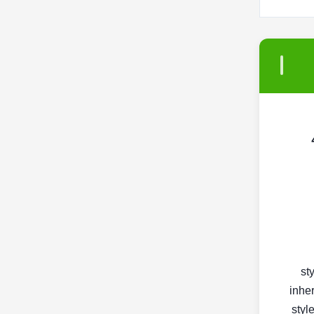
-4502
< s
inher
< st