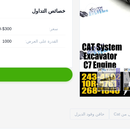
خصائص التداول
سعر:
$300-$450
القدرة على العرض:
1000
ن Cat
حاقن وقود الديزل