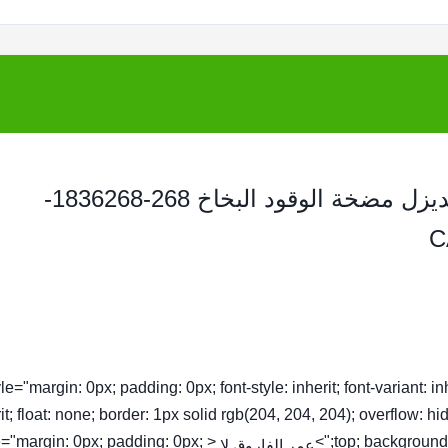
حاقن السكك الحديدية المشتركة حاقن الديزل مضخة الوقود البخاخ 268-1836268-
tyle="margin: 0px; padding: 0px; font-style: inherit; font-variant: inhe
it; float: none; border: 1px solid rgb(204, 204, 204); overflow: hi
yle="margin: 0px; padding: 0px;
top; background-c
عمر الفاروق لا