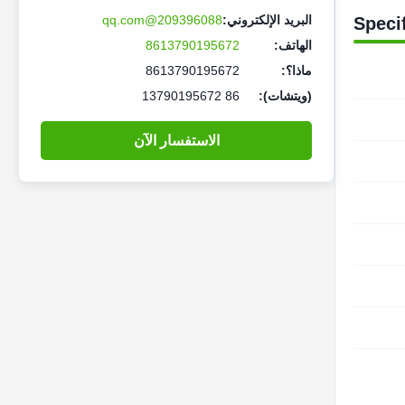
البريد الإلكتروني:
209396088@qq.com
Speci
الهاتف:
8613790195672
ماذا؟:
8613790195672
(ويتشات):
86 13790195672
الاستفسار الآن