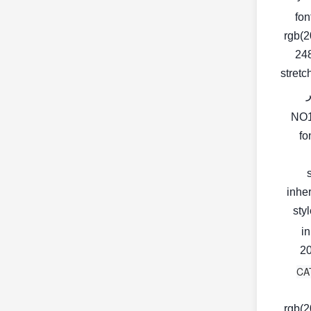
fon
rgb(2
248
stretc
fo
inher
< s
in
20
rgb(2