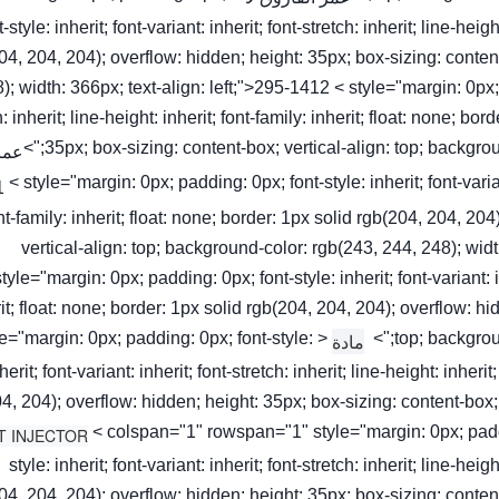
t-style: inherit; font-variant: inherit; font-stretch: inherit; line-heig
04, 204, 204); overflow: hidden; height: 35px; box-sizing: conten
); width: 366px; text-align: left;">295-1412 < style="margin: 0px; pa
h: inherit; line-height: inherit; font-family: inherit; float: none; b
35px; box-sizing: content-box; vertical-align: top; background
عمر
< style="margin: 0px; padding: 0px; font-style: inherit; font-variant
nt-family: inherit; float: none; border: 1px solid rgb(204, 204, 20
vertical-align: top; background-color: rgb(243, 244, 248); wi
style="margin: 0px; padding: 0px; font-style: inherit; font-variant: in
it; float: none; border: 1px solid rgb(204, 204, 204); overflow: hi
tyle="margin: 0px; padding: 0px; font-style:
top; backgroun
مادة
herit; font-variant: inherit; font-stretch: inherit; line-height: inheri
4, 204); overflow: hidden; height: 35px; box-sizing: content-box;
< colspan="1" rowspan="1" style="margin: 0px; padd
style: inherit; font-variant: inherit; font-stretch: inherit; line-heig
04, 204, 204); overflow: hidden; height: 35px; box-sizing: conten