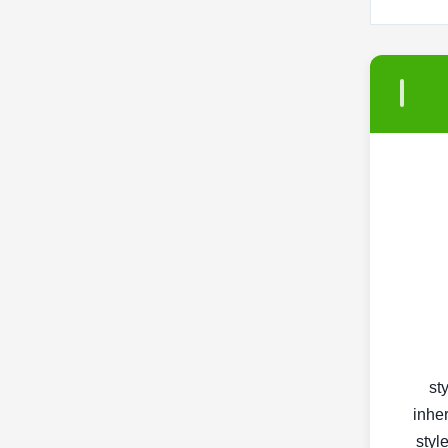
< s
inher
< st