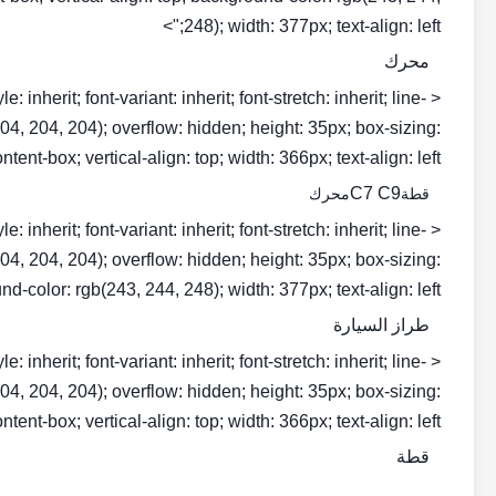
248); width: 377px; text-align: left;">
محرك
inherit; font-variant: inherit; font-stretch: inherit; line-
b(204, 204, 204); overflow: hidden; height: 35px; box-sizing:
ntent-box; vertical-align: top; width: 366px; text-align: left;">
C7 C9
قطة
محرك
inherit; font-variant: inherit; font-stretch: inherit; line-
b(204, 204, 204); overflow: hidden; height: 35px; box-sizing:
d-color: rgb(243, 244, 248); width: 377px; text-align: left;">
طراز السيارة
inherit; font-variant: inherit; font-stretch: inherit; line-
b(204, 204, 204); overflow: hidden; height: 35px; box-sizing:
ntent-box; vertical-align: top; width: 366px; text-align: left;">
قطة