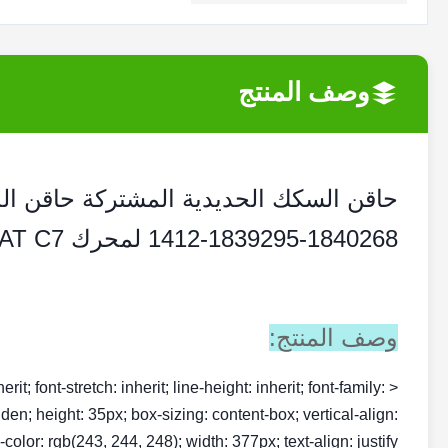
وصف المنتج
1840268-1839295-1412 لمحرك CAT C7
وصف المنتج:
rit; font-stretch: inherit; line-height: inherit; font-family:
dden; height: 35px; box-sizing: content-box; vertical-align:
olor: rgb(243, 244, 248); width: 377px; text-align: justify;">