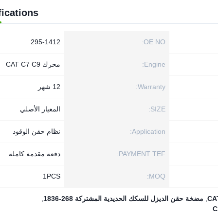
fications
295-1412
OE NO:
Engine:
محرك CAT C7 C9
Warranty:
12 شهر
SIZE:
المعيار الأصلي
Application:
نظام حقن الوقود
PAYMENT TEF:
دفعة مقدمة كاملة
1PСS
MOQ:
,
مضخة حقن الديزل للسكك الحديدية المشتركة 268-1836
,