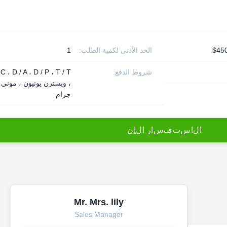
الحد الأدنى لكمية الطلب:
1
شروط الدفع:
 C ، D / A ، D / P ، T / T
، ويسترن يونيون ، موني
جرام
ا
ل
ا
س
ت
ف
س
ا
ر
ا
ل
آ
ن
Mr. Mrs. lily
Sales Manager