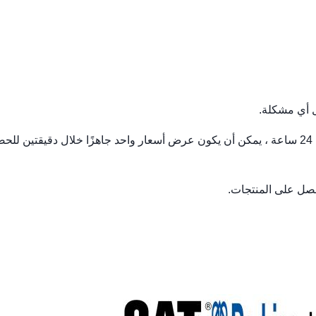
3. اكتب لنا للحصول على عرض أسعار --- الرد عليك في غضون 24 ساعة ، يمكن أن يكون عرض أسعار واحد جاهزًا خلال دقيقتين 