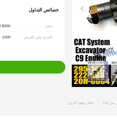
خصائص التداول
سعر:
$300-$450
القدرة على العرض:
1000
ن Cat
حاقن وقود الديزل