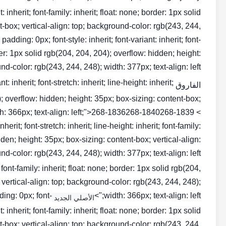
ht: inherit; font-family: inherit; float: none; border: 1px solid
t-box; vertical-align: top; background-color: rgb(243, 244,
dding: 0px; font-style: inherit; font-variant: inherit; font-
order: 1px solid rgb(204, 204, 204); overflow: hidden; height:
-color: rgb(243, 244, 248); width: 377px; text-align: left;">
: inherit; font-stretch: inherit; line-height: inherit;
الفاروق NO1
4); overflow: hidden; height: 35px; box-sizing: content-box;
dth: 366px; text-align: left;">268-1836268-1840268-1839 <
herit; font-stretch: inherit; line-height: inherit; font-family:
dden; height: 35px; box-sizing: content-box; vertical-align:
d-color: rgb(243, 244, 248); width: 377px; text-align: left;">
t; font-family: inherit; float: none; border: 1px solid rgb(204,
 vertical-align: top; background-color: rgb(243, 244, 248);
ing: 0px; font-
width: 366px; text-align: left;">
الأصلي الجديد CAT INJECTOR
ht: inherit; font-family: inherit; float: none; border: 1px solid
t-box; vertical-align: top; background-color: rgb(243, 244,