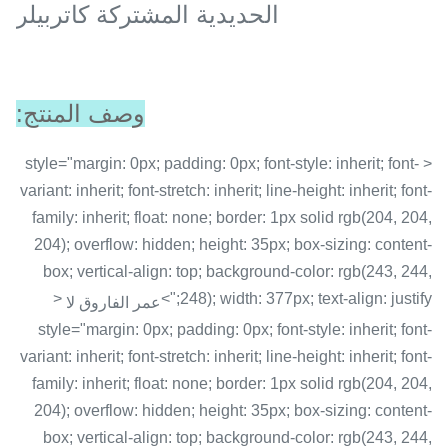
الحديدية المشتركة كاتربيلر
وصف المنتج:
< style="margin: 0px; padding: 0px; font-style: inherit; font-
variant: inherit; font-stretch: inherit; line-height: inherit; font-
family: inherit; float: none; border: 1px solid rgb(204, 204,
204); overflow: hidden; height: 35px; box-sizing: content-
box; vertical-align: top; background-color: rgb(243, 244,
<
248); width: 377px; text-align: justify;">
عمر الفاروق لا
style="margin: 0px; padding: 0px; font-style: inherit; font-
variant: inherit; font-stretch: inherit; line-height: inherit; font-
family: inherit; float: none; border: 1px solid rgb(204, 204,
204); overflow: hidden; height: 35px; box-sizing: content-
box; vertical-align: top; background-color: rgb(243, 244,