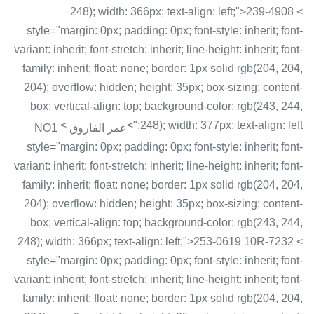
248); width: 366px; text-align: left;">239-4908 <
style="margin: 0px; padding: 0px; font-style: inherit; font-
variant: inherit; font-stretch: inherit; line-height: inherit; font-
family: inherit; float: none; border: 1px solid rgb(204, 204,
204); overflow: hidden; height: 35px; box-sizing: content-
box; vertical-align: top; background-color: rgb(243, 244,
<
248); width: 377px; text-align: left;">
عمر الفاروق NO1
style="margin: 0px; padding: 0px; font-style: inherit; font-
variant: inherit; font-stretch: inherit; line-height: inherit; font-
family: inherit; float: none; border: 1px solid rgb(204, 204,
204); overflow: hidden; height: 35px; box-sizing: content-
box; vertical-align: top; background-color: rgb(243, 244,
248); width: 366px; text-align: left;">253-0619 10R-7232 <
style="margin: 0px; padding: 0px; font-style: inherit; font-
variant: inherit; font-stretch: inherit; line-height: inherit; font-
family: inherit; float: none; border: 1px solid rgb(204, 204,