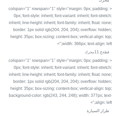
محرك
< colspan="1" rowspan="1" style="margin: 0px; padding:
0px; font-style: inherit; font-variant: inherit; font-stretch:
inherit; line-height: inherit; font-family: inherit; float: none;
border: 1px solid rgb(204, 204, 204); overflow: hidden;
height: 35px; box-sizing: content-box; vertical-align: top;
width: 366px; text-align: left;">
ج 11
قطة
محرك
< colspan="1" rowspan="1" style="margin: 0px; padding:
0px; font-style: inherit; font-variant: inherit; font-stretch:
inherit; line-height: inherit; font-family: inherit; float: none;
border: 1px solid rgb(204, 204, 204); overflow: hidden;
height: 35px; box-sizing: content-box; vertical-align: top;
background-color: rgb(243, 244, 248); width: 377px; text-
align: left;">
طراز السيارة