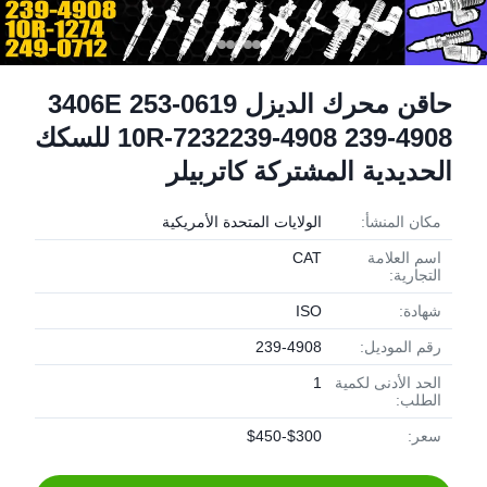
حاقن محرك الديزل 3406E 253-0619
10R-7232239-4908 239-4908 للسكك
الحديدية المشتركة كاتربيلر
مكان المنشأ:
الولايات المتحدة الأمريكية
اسم العلامة
CAT
التجارية:
شهادة:
ISO
رقم الموديل:
239-4908
الحد الأدنى لكمية
1
الطلب:
سعر:
$300-$450