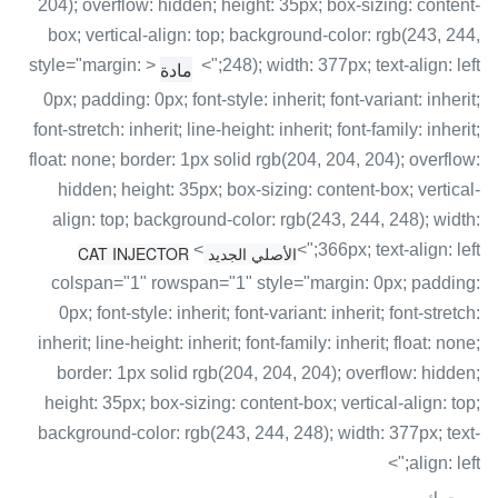
204); overflow: hidden; height: 35px; box-sizing: content-
box; vertical-align: top; background-color: rgb(243, 244,
< style="margin:
248); width: 377px; text-align: left;">
مادة
0px; padding: 0px; font-style: inherit; font-variant: inherit;
font-stretch: inherit; line-height: inherit; font-family: inherit;
float: none; border: 1px solid rgb(204, 204, 204); overflow:
hidden; height: 35px; box-sizing: content-box; vertical-
align: top; background-color: rgb(243, 244, 248); width:
<
366px; text-align: left;">
الأصلي الجديد CAT INJECTOR
colspan="1" rowspan="1" style="margin: 0px; padding:
0px; font-style: inherit; font-variant: inherit; font-stretch:
inherit; line-height: inherit; font-family: inherit; float: none;
border: 1px solid rgb(204, 204, 204); overflow: hidden;
height: 35px; box-sizing: content-box; vertical-align: top;
background-color: rgb(243, 244, 248); width: 377px; text-
align: left;">