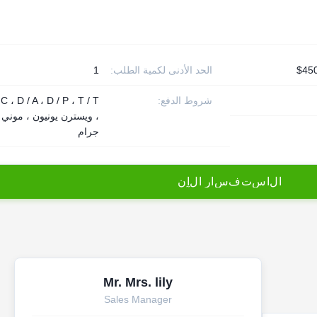
الحد الأدنى لكمية الطلب:
1
شروط الدفع:
 C ، D / A ، D / P ، T / T
، ويسترن يونيون ، موني
جرام
ا
ل
ا
س
ت
ف
س
ا
ر
ا
ل
آ
ن
Mr. Mrs. lily
Sales Manager