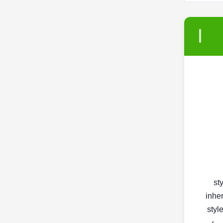
< s
inher
< st