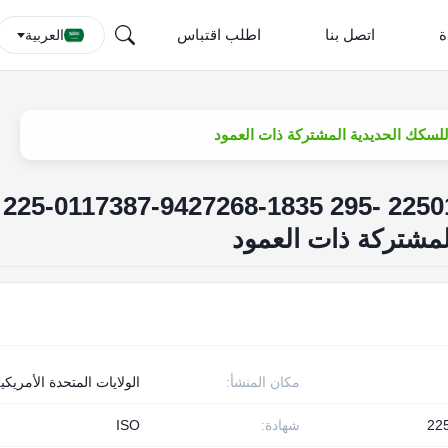
ة
اتصل بنا
اطلب اقتباس
العربية
حاقن محرك الديزل 2250117 25-0117387-9427268-1835 295
مكان المنشأ:
الولايات المتحدة الأمريكي
22
شهادة:
ISO