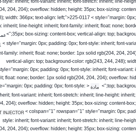
t-style: inherit; font-variant: inherit; font-stretch: inherit; line-heig
04, 204, 204); overflow: hidden; height: 35px; box-sizing: conten
); width: 366px; text-align: left;">225-0117 < style="margin: 0px; pa
h: inherit; line-height: inherit; font-family: inherit; float: none; b
35px; box-sizing: content-box; vertical-align: top; background
عمر
< style="margin: 0px; padding: 0px; font-style: inherit; font-variant
nt-family: inherit; float: none; border: 1px solid rgb(204, 204, 20
vertical-align: top; background-color: rgb(243, 244, 248); wi
style="margin: 0px; padding: 0px; font-style: inherit; font-variant: in
it; float: none; border: 1px solid rgb(204, 204, 204); overflow: hi
tyle="margin: 0px; padding: 0px; font-style:
top; backgroun
مادة
herit; font-variant: inherit; font-stretch: inherit; line-height: inheri
4, 204); overflow: hidden; height: 35px; box-sizing: content-box;
< colspan="1" rowspan="1" style="margin: 0px; padd
style: inherit; font-variant: inherit; font-stretch: inherit; line-heig
04, 204, 204); overflow: hidden; height: 35px; box-sizing: conten