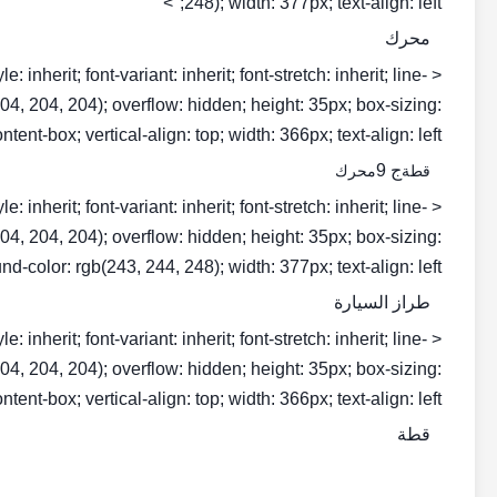
248); width: 377px; text-align: left;">
محرك
inherit; font-variant: inherit; font-stretch: inherit; line-
b(204, 204, 204); overflow: hidden; height: 35px; box-sizing:
ntent-box; vertical-align: top; width: 366px; text-align: left;">
ج 9
قطة
محرك
inherit; font-variant: inherit; font-stretch: inherit; line-
b(204, 204, 204); overflow: hidden; height: 35px; box-sizing:
d-color: rgb(243, 244, 248); width: 377px; text-align: left;">
طراز السيارة
inherit; font-variant: inherit; font-stretch: inherit; line-
b(204, 204, 204); overflow: hidden; height: 35px; box-sizing:
ntent-box; vertical-align: top; width: 366px; text-align: left;">
قطة