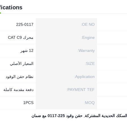
fications
225-0117
OE NO:
Engine:
محرك CAT C9
Warranty:
12 شهر
SIZE:
المعيار الأصلي
Application:
نظام حقن الوقود
PAYMENT TEF:
دفعة مقدمة كاملة
1PСS
MOQ:
لسكك الحديدية المشتركة
,
حقن وقود 225-0117 مع ضمان