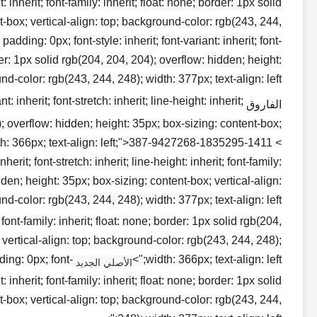
ht: inherit; font-family: inherit; float: none; border: 1px solid
t-box; vertical-align: top; background-color: rgb(243, 244,
dding: 0px; font-style: inherit; font-variant: inherit; font-
order: 1px solid rgb(204, 204, 204); overflow: hidden; height:
-color: rgb(243, 244, 248); width: 377px; text-align: left;">
: inherit; font-stretch: inherit; line-height: inherit;
الفاروق NO1
4); overflow: hidden; height: 35px; box-sizing: content-box;
dth: 366px; text-align: left;">387-9427268-1835295-1411 <
herit; font-stretch: inherit; line-height: inherit; font-family:
dden; height: 35px; box-sizing: content-box; vertical-align:
d-color: rgb(243, 244, 248); width: 377px; text-align: left;">
t; font-family: inherit; float: none; border: 1px solid rgb(204,
 vertical-align: top; background-color: rgb(243, 244, 248);
ing: 0px; font-
width: 366px; text-align: left;">
الأصلي الجديد CAT INJECTOR
ht: inherit; font-family: inherit; float: none; border: 1px solid
t-box; vertical-align: top; background-color: rgb(243, 244,