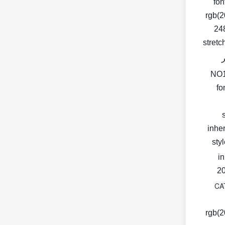
fon
rgb(2
248
stretc
fo
inher
< s
in
20
rgb(2