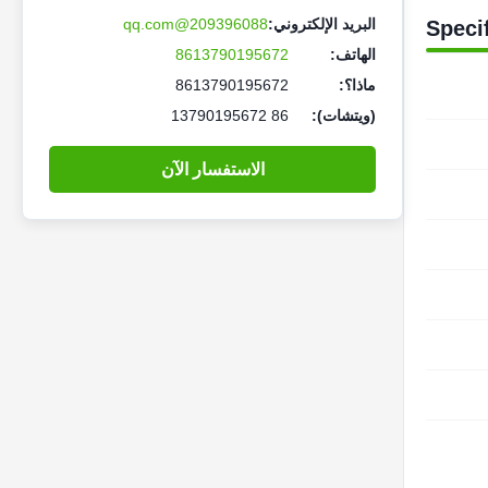
البريد الإلكتروني:
209396088@qq.com
Speci
الهاتف:
8613790195672
ماذا؟:
8613790195672
(ويتشات):
86 13790195672
الاستفسار الآن