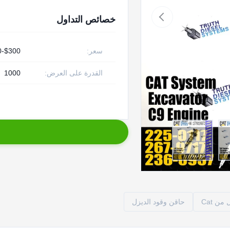
خصائص التداول
سعر:
$300-$450
القدرة على العرض:
1000
ن Cat
حاقن وقود الديزل