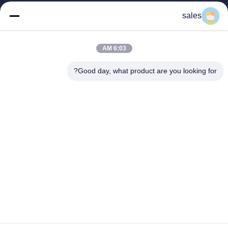
روابط سريعة
sales
المنزل
المنتجات
6:03 AM
فيديوهات
حولنا
Good day, what product are you looking for?
جولة في المصنع
مراقبة الجودة
اتصل بنا
اطلب اقتباس
أخبار
Dongguan Truth Diesel Engine Parts Co., Ltd.
86-137-9019-5672
209396088@qq.com
اتبعنا