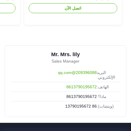
اتصل الآن
Mr. Mrs. lily
Sales Manager
البريد
209396088@qq.com
الإلكتروني:
الهاتف:
8613790195672
ماذا؟:
8613790195672
(ويتشات):
86 13790195672