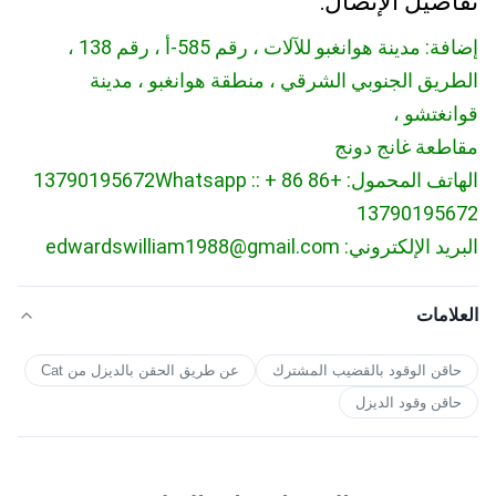
تفاصيل الإتصال:
إضافة: مدينة هوانغبو للآلات ، رقم 585-أ ، رقم 138 ،
الطريق الجنوبي الشرقي ، منطقة هوانغبو ، مدينة
قوانغتشو ،
مقاطعة غانج دونج
الهاتف المحمول: +86 13790195672
Whatsapp :: + 86
13790195672
البريد الإلكتروني: edwardswilliam1988@gmail.com
العلامات
حاقن الوقود بالقضيب المشترك
عن طريق الحقن بالديزل من Cat
حاقن وقود الديزل