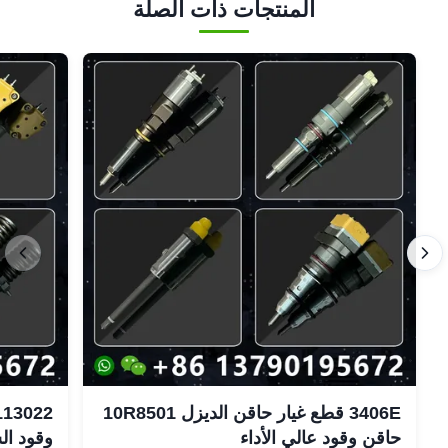
المنتجات ذات الصلة
3406E قطع غيار حاقن الديزل 10R8501
حاقن وقود عالي الأداء
وقود ال