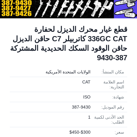
قطع غيار محرك الديزل لحفارة
336GC CAT كاتربيلر C7 حاقن الديزل
حاقن الوقود السكك الحديدية المشتركة
387-9430
مكان المنشأ:
الولايات المتحدة الأمريكية
اسم العلامة
CAT
التجارية:
شهادة:
ISO
رقم الموديل:
387-9430
الحد الأدنى لكمية
1
الطلب:
سعر:
$300-$450