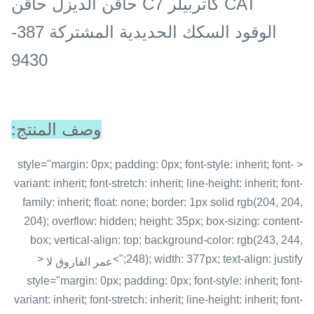
CAT كاتربيلر C7 حاقن الديزل حاقن
الوقود السكك الحديدية المشتركة 387-
9430
وصف المنتج:
< style="margin: 0px; padding: 0px; font-style: inherit; font-
variant: inherit; font-stretch: inherit; line-height: inherit; font-
family: inherit; float: none; border: 1px solid rgb(204, 204,
204); overflow: hidden; height: 35px; box-sizing: content-
box; vertical-align: top; background-color: rgb(243, 244,
<
248); width: 377px; text-align: justify;">
عمر الفاروق لا
style="margin: 0px; padding: 0px; font-style: inherit; font-
variant: inherit; font-stretch: inherit; line-height: inherit; font-