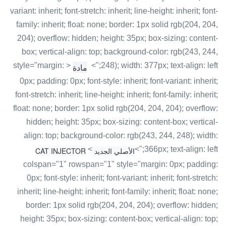
variant: inherit; font-stretch: inherit; line-height: inherit; font-
family: inherit; float: none; border: 1px solid rgb(204, 204,
204); overflow: hidden; height: 35px; box-sizing: content-
box; vertical-align: top; background-color: rgb(243, 244,
< style="margin:
248); width: 377px; text-align: left;">
مادة
0px; padding: 0px; font-style: inherit; font-variant: inherit;
font-stretch: inherit; line-height: inherit; font-family: inherit;
float: none; border: 1px solid rgb(204, 204, 204); overflow:
hidden; height: 35px; box-sizing: content-box; vertical-
align: top; background-color: rgb(243, 244, 248); width:
<
366px; text-align: left;">
الأصلي الجديد CAT INJECTOR
colspan="1" rowspan="1" style="margin: 0px; padding:
0px; font-style: inherit; font-variant: inherit; font-stretch:
inherit; line-height: inherit; font-family: inherit; float: none;
border: 1px solid rgb(204, 204, 204); overflow: hidden;
height: 35px; box-sizing: content-box; vertical-align: top;