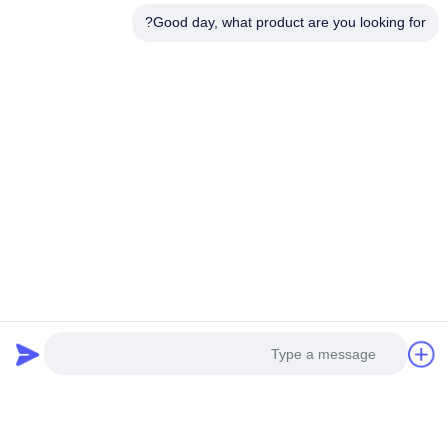
Good day, what product are you looking for?
تفاصيل الإتصال:
إضافة: مدينة هوانغبو للآلات ، رقم 585-أ ، رقم 138 ،
الطريق الجنوبي الشرقي ، منطقة هوانغبو ، مدينة
قوانغتشو ،
مقاطعة غانج دونج
الهاتف المحمول: +86 13790195672
Whatsapp :: + 86
13790195672
البريد الإلكتروني: edwardswilliam1988@gmail.com
العلامات