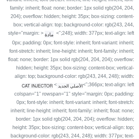
family: inherit; float: none; border: 1px solid rgb(204, 204,
204); overflow: hidden; height: 35px; box-sizing: content-
box; vertical-align: top; background-color: rgb(243, 244,
< style="margin:
248); width: 377px; text-align: left;">
مادة
0px; padding: 0px; font-style: inherit; font-variant: inherit;
font-stretch: inherit; line-height: inherit; font-family: inherit;
float: none; border: 1px solid rgb(204, 204, 204); overflow:
hidden; height: 35px; box-sizing: content-box; vertical-
align: top; background-color: rgb(243, 244, 248); width:
<
366px; text-align: left;">
الأصلي الجديد CAT INJECTOR
colspan="1" rowspan="1" style="margin: 0px; padding:
0px; font-style: inherit; font-variant: inherit; font-stretch:
inherit; line-height: inherit; font-family: inherit; float: none;
border: 1px solid rgb(204, 204, 204); overflow: hidden;
height: 35px; box-sizing: content-box; vertical-align: top;
background-color: rgb(243, 244, 248); width: 377px; text-