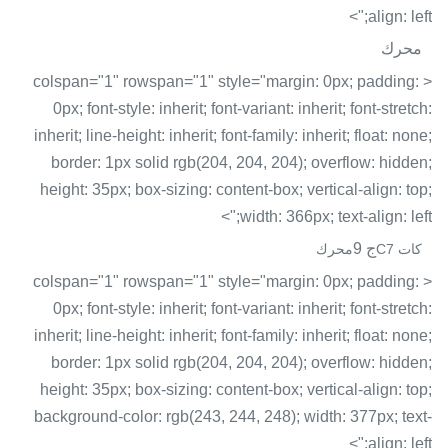
align: left;">
محرك
< colspan="1" rowspan="1" style="margin: 0px; padding:
0px; font-style: inherit; font-variant: inherit; font-stretch:
inherit; line-height: inherit; font-family: inherit; float: none;
border: 1px solid rgb(204, 204, 204); overflow: hidden;
height: 35px; box-sizing: content-box; vertical-align: top;
width: 366px; text-align: left;">
ج 9
كات C7
محرك
< colspan="1" rowspan="1" style="margin: 0px; padding:
0px; font-style: inherit; font-variant: inherit; font-stretch:
inherit; line-height: inherit; font-family: inherit; float: none;
border: 1px solid rgb(204, 204, 204); overflow: hidden;
height: 35px; box-sizing: content-box; vertical-align: top;
background-color: rgb(243, 244, 248); width: 377px; text-
align: left;">