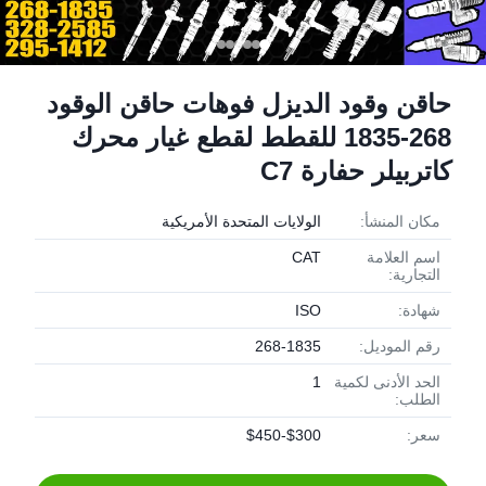
حاقن وقود الديزل فوهات حاقن الوقود
268-1835 للقطط لقطع غيار محرك
كاتربيلر حفارة C7
مكان المنشأ:
الولايات المتحدة الأمريكية
اسم العلامة
CAT
التجارية:
شهادة:
ISO
رقم الموديل:
268-1835
الحد الأدنى لكمية
1
الطلب:
سعر:
$300-$450