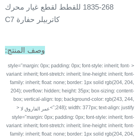
268-1835 للقطط لقطع غيار محرك
كاتربيلر حفارة C7
وصف المنتج:
< style="margin: 0px; padding: 0px; font-style: inherit; font-
variant: inherit; font-stretch: inherit; line-height: inherit; font-
family: inherit; float: none; border: 1px solid rgb(204, 204,
204); overflow: hidden; height: 35px; box-sizing: content-
box; vertical-align: top; background-color: rgb(243, 244,
<
248); width: 377px; text-align: justify;">
عمر الفاروق لا
style="margin: 0px; padding: 0px; font-style: inherit; font-
variant: inherit; font-stretch: inherit; line-height: inherit; font-
family: inherit; float: none; border: 1px solid rgb(204, 204,