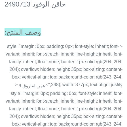
حاقن الوقود 2490713
وصف المنتج:
< style="margin: 0px; padding: 0px; font-style: inherit; font-
variant: inherit; font-stretch: inherit; line-height: inherit; font-
family: inherit; float: none; border: 1px solid rgb(204, 204,
204); overflow: hidden; height: 35px; box-sizing: content-
box; vertical-align: top; background-color: rgb(243, 244,
<
248); width: 377px; text-align: justify;">
عمر الفاروق لا
style="margin: 0px; padding: 0px; font-style: inherit; font-
variant: inherit; font-stretch: inherit; line-height: inherit; font-
family: inherit; float: none; border: 1px solid rgb(204, 204,
204); overflow: hidden; height: 35px; box-sizing: content-
box; vertical-align: top; background-color: rgb(243, 244,