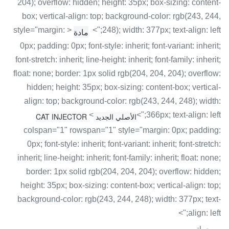
204); overflow: hidden; height: 35px; box-sizing: content-
box; vertical-align: top; background-color: rgb(243, 244,
< style="margin:
248); width: 377px; text-align: left;">
مادة
0px; padding: 0px; font-style: inherit; font-variant: inherit;
font-stretch: inherit; line-height: inherit; font-family: inherit;
float: none; border: 1px solid rgb(204, 204, 204); overflow:
hidden; height: 35px; box-sizing: content-box; vertical-
align: top; background-color: rgb(243, 244, 248); width:
<
366px; text-align: left;">
الأصلي الجديد CAT INJECTOR
colspan="1" rowspan="1" style="margin: 0px; padding:
0px; font-style: inherit; font-variant: inherit; font-stretch:
inherit; line-height: inherit; font-family: inherit; float: none;
border: 1px solid rgb(204, 204, 204); overflow: hidden;
height: 35px; box-sizing: content-box; vertical-align: top;
background-color: rgb(243, 244, 248); width: 377px; text-
align: left;">