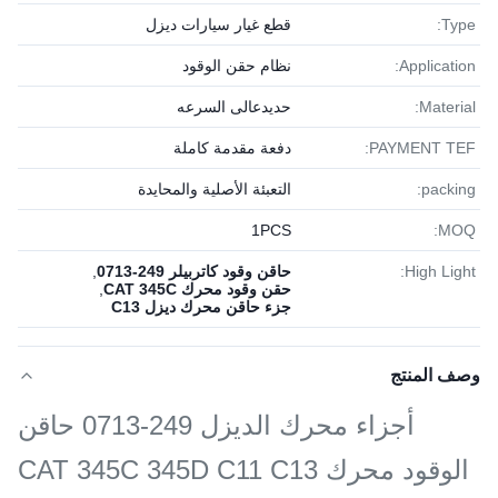
Type:
قطع غيار سيارات ديزل
Application:
نظام حقن الوقود
Material:
حديدعالى السرعه
PAYMENT TEF:
دفعة مقدمة كاملة
packing:
التعبئة الأصلية والمحايدة
1PСS
MOQ:
High Light:
حاقن وقود كاتربيلر 249-0713
,
حقن وقود محرك CAT 345C
,
جزء حاقن محرك ديزل C13
وصف المنتج
أجزاء محرك الديزل 249-0713 حاقن
الوقود محرك CAT 345C 345D C11 C13