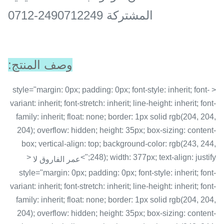
المشتركة 2490712249-0712
وصف المنتج:
< style="margin: 0px; padding: 0px; font-style: inherit; font-
variant: inherit; font-stretch: inherit; line-height: inherit; font-
family: inherit; float: none; border: 1px solid rgb(204, 204,
204); overflow: hidden; height: 35px; box-sizing: content-
box; vertical-align: top; background-color: rgb(243, 244,
<
248); width: 377px; text-align: justify;">
عمر الفاروق لا
style="margin: 0px; padding: 0px; font-style: inherit; font-
variant: inherit; font-stretch: inherit; line-height: inherit; font-
family: inherit; float: none; border: 1px solid rgb(204, 204,
204); overflow: hidden; height: 35px; box-sizing: content-