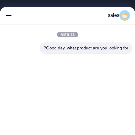
روابط سريعة
sales
المنزل
المنتجات
5:21 AM
فيديوهات
حولنا
Good day, what product are you looking for?
جولة في المصنع
مراقبة الجودة
اتصل بنا
اطلب اقتباس
أخبار
Dongguan Truth Diesel Engine Parts Co., Ltd.
86-137-9019-5672
209396088@qq.com
اتبعنا