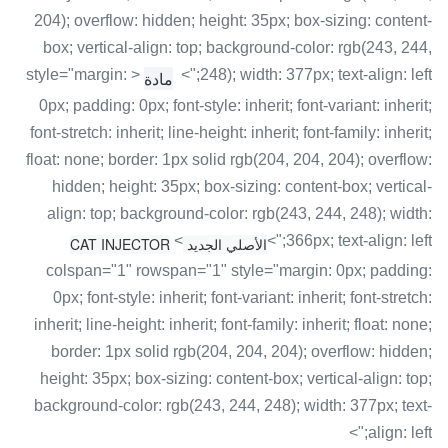
204); overflow: hidden; height: 35px; box-sizing: content-
box; vertical-align: top; background-color: rgb(243, 244,
< style="margin:
248); width: 377px; text-align: left;">
مادة
0px; padding: 0px; font-style: inherit; font-variant: inherit;
font-stretch: inherit; line-height: inherit; font-family: inherit;
float: none; border: 1px solid rgb(204, 204, 204); overflow:
hidden; height: 35px; box-sizing: content-box; vertical-
align: top; background-color: rgb(243, 244, 248); width:
<
366px; text-align: left;">
الأصلي الجديد CAT INJECTOR
colspan="1" rowspan="1" style="margin: 0px; padding:
0px; font-style: inherit; font-variant: inherit; font-stretch:
inherit; line-height: inherit; font-family: inherit; float: none;
border: 1px solid rgb(204, 204, 204); overflow: hidden;
height: 35px; box-sizing: content-box; vertical-align: top;
background-color: rgb(243, 244, 248); width: 377px; text-
align: left;">