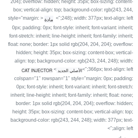
204); overflow: hidden; height: 35px; box-sizing: content-
box; vertical-align: top; background-color: rgb(243, 244,
< style="margin:
248); width: 377px; text-align: left;">
مادة
0px; padding: 0px; font-style: inherit; font-variant: inherit;
font-stretch: inherit; line-height: inherit; font-family: inherit;
float: none; border: 1px solid rgb(204, 204, 204); overflow:
hidden; height: 35px; box-sizing: content-box; vertical-
align: top; background-color: rgb(243, 244, 248); width:
<
366px; text-align: left;">
الأصلي الجديد CAT INJECTOR
colspan="1" rowspan="1" style="margin: 0px; padding:
0px; font-style: inherit; font-variant: inherit; font-stretch:
inherit; line-height: inherit; font-family: inherit; float: none;
border: 1px solid rgb(204, 204, 204); overflow: hidden;
height: 35px; box-sizing: content-box; vertical-align: top;
background-color: rgb(243, 244, 248); width: 377px; text-
align: left;">