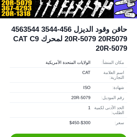
حاقن وقود الديزل 456-3544 4563544
20R-5079 20R5079 لمحرك CAT C9
20R-5079
مكان المنشأ:
الولايات المتحدة الأمريكية
اسم العلامة
CAT
التجارية:
شهادة:
ISO
رقم الموديل:
20R-5079
الحد الأدنى لكمية
1
الطلب:
سعر:
$300-$450