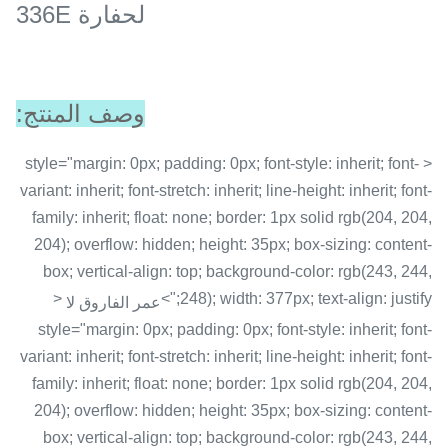
لحفارة 336E
وصف المنتج:
< style="margin: 0px; padding: 0px; font-style: inherit; font-
variant: inherit; font-stretch: inherit; line-height: inherit; font-
family: inherit; float: none; border: 1px solid rgb(204, 204,
204); overflow: hidden; height: 35px; box-sizing: content-
box; vertical-align: top; background-color: rgb(243, 244,
<
248); width: 377px; text-align: justify;">
عمر الفاروق لا
style="margin: 0px; padding: 0px; font-style: inherit; font-
variant: inherit; font-stretch: inherit; line-height: inherit; font-
family: inherit; float: none; border: 1px solid rgb(204, 204,
204); overflow: hidden; height: 35px; box-sizing: content-
box; vertical-align: top; background-color: rgb(243, 244,