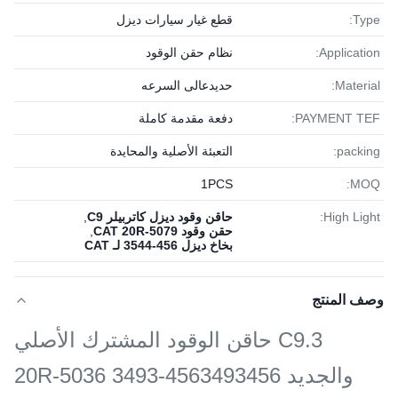
Type:
قطع غيار سيارات ديزل
Application:
نظام حقن الوقود
Material:
حديدعالى السرعه
PAYMENT TEF:
دفعة مقدمة كاملة
packing:
التعبئة الأصلية والمحايدة
1PСS
MOQ:
High Light:
حاقن وقود ديزل كاتربيلر C9
,
حقن وقود CAT 20R-5079
,
بخاخ ديزل 456-3544 لـ CAT
وصف المنتج
C9.3 حاقن الوقود المشترك الأصلي
والجديد 4563493456-3493 20R-5036