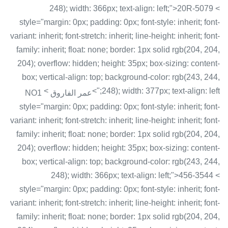
248); width: 366px; text-align: left;">20R-5079 <
style="margin: 0px; padding: 0px; font-style: inherit; font-
variant: inherit; font-stretch: inherit; line-height: inherit; font-
family: inherit; float: none; border: 1px solid rgb(204, 204,
204); overflow: hidden; height: 35px; box-sizing: content-
box; vertical-align: top; background-color: rgb(243, 244,
<
248); width: 377px; text-align: left;">
عمر الفاروق NO1
style="margin: 0px; padding: 0px; font-style: inherit; font-
variant: inherit; font-stretch: inherit; line-height: inherit; font-
family: inherit; float: none; border: 1px solid rgb(204, 204,
204); overflow: hidden; height: 35px; box-sizing: content-
box; vertical-align: top; background-color: rgb(243, 244,
248); width: 366px; text-align: left;">456-3544 <
style="margin: 0px; padding: 0px; font-style: inherit; font-
variant: inherit; font-stretch: inherit; line-height: inherit; font-
family: inherit; float: none; border: 1px solid rgb(204, 204,