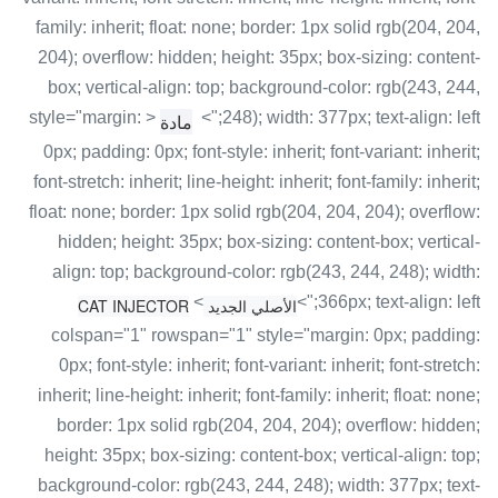
family: inherit; float: none; border: 1px solid rgb(204, 204,
204); overflow: hidden; height: 35px; box-sizing: content-
box; vertical-align: top; background-color: rgb(243, 244,
< style="margin:
248); width: 377px; text-align: left;">
مادة
0px; padding: 0px; font-style: inherit; font-variant: inherit;
font-stretch: inherit; line-height: inherit; font-family: inherit;
float: none; border: 1px solid rgb(204, 204, 204); overflow:
hidden; height: 35px; box-sizing: content-box; vertical-
align: top; background-color: rgb(243, 244, 248); width:
<
366px; text-align: left;">
الأصلي الجديد CAT INJECTOR
colspan="1" rowspan="1" style="margin: 0px; padding:
0px; font-style: inherit; font-variant: inherit; font-stretch:
inherit; line-height: inherit; font-family: inherit; float: none;
border: 1px solid rgb(204, 204, 204); overflow: hidden;
height: 35px; box-sizing: content-box; vertical-align: top;
background-color: rgb(243, 244, 248); width: 377px; text-