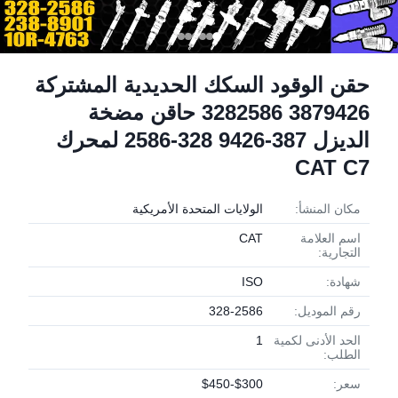
حقن الوقود السكك الحديدية المشتركة
3879426 3282586 حاقن مضخة
الديزل 387-9426 328-2586 لمحرك
CAT C7
مكان المنشأ:
الولايات المتحدة الأمريكية
اسم العلامة
CAT
التجارية:
شهادة:
ISO
رقم الموديل:
328-2586
الحد الأدنى لكمية
1
الطلب:
سعر:
$300-$450