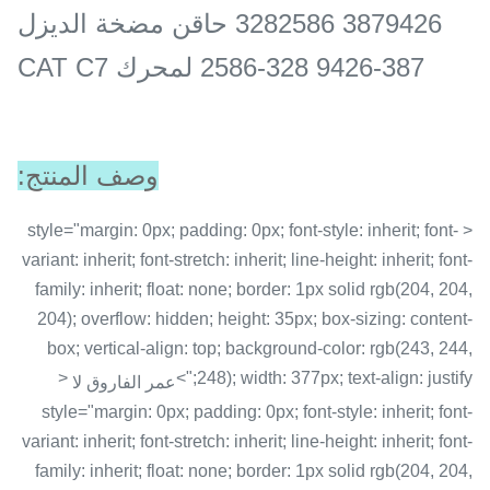
3879426 3282586 حاقن مضخة الديزل
387-9426 328-2586 لمحرك CAT C7
وصف المنتج:
< style="margin: 0px; padding: 0px; font-style: inherit; font-
variant: inherit; font-stretch: inherit; line-height: inherit; font-
family: inherit; float: none; border: 1px solid rgb(204, 204,
204); overflow: hidden; height: 35px; box-sizing: content-
box; vertical-align: top; background-color: rgb(243, 244,
<
248); width: 377px; text-align: justify;">
عمر الفاروق لا
style="margin: 0px; padding: 0px; font-style: inherit; font-
variant: inherit; font-stretch: inherit; line-height: inherit; font-
family: inherit; float: none; border: 1px solid rgb(204, 204,