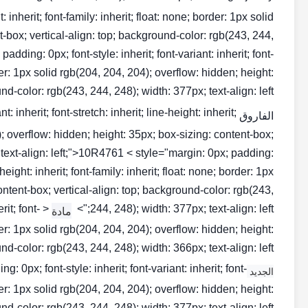
ht: inherit; font-family: inherit; float: none; border: 1px solid
t-box; vertical-align: top; background-color: rgb(243, 244,
dding: 0px; font-style: inherit; font-variant: inherit; font-
order: 1px solid rgb(204, 204, 204); overflow: hidden; height:
-color: rgb(243, 244, 248); width: 377px; text-align: left;">
: inherit; font-stretch: inherit; line-height: inherit;
الفاروق NO1
4); overflow: hidden; height: 35px; box-sizing: content-box;
 text-align: left;">10R4761 < style="margin: 0px; padding:
e-height: inherit; font-family: inherit; float: none; border: 1px
ontent-box; vertical-align: top; background-color: rgb(243,
rit; font-
244, 248); width: 377px; text-align: left;">
مادة
order: 1px solid rgb(204, 204, 204); overflow: hidden; height:
-color: rgb(243, 244, 248); width: 366px; text-align: left;">
0px; font-style: inherit; font-variant: inherit; font-
الجديد CAT INJECTOR
order: 1px solid rgb(204, 204, 204); overflow: hidden; height:
-color: rgb(243, 244, 248); width: 377px; text-align: left;">