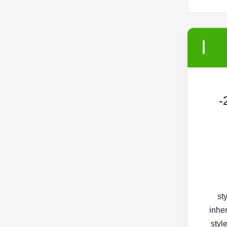
حاقن السكك الحديدية المشتركة قطع غيار محرك الديزل وقود الديزل حاقن فوهات 241-
< s
inher
< st