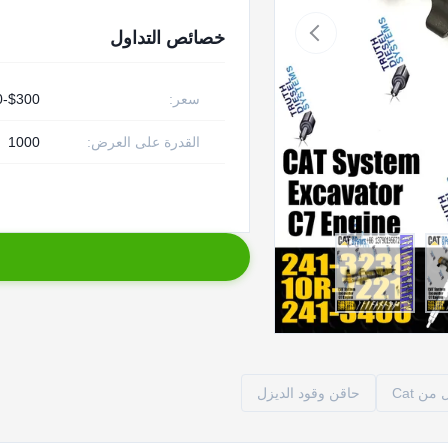
خصائص التداول
سعر:
$300-$450
القدرة على العرض:
1000
ن Cat
حاقن وقود الديزل