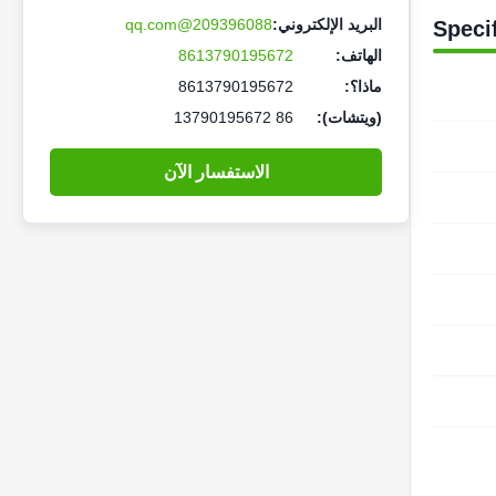
البريد الإلكتروني:
209396088@qq.com
Speci
الهاتف:
8613790195672
ماذا؟:
8613790195672
(ويتشات):
86 13790195672
الاستفسار الآن