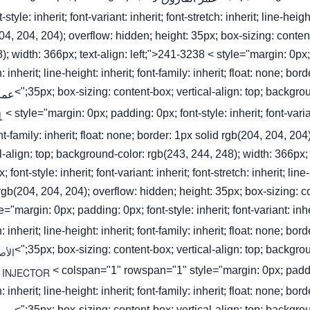
t-style: inherit; font-variant: inherit; font-stretch: inherit; line-heig
04, 204, 204); overflow: hidden; height: 35px; box-sizing: conten
); width: 366px; text-align: left;">241-3238 < style="margin: 0px; pa
h: inherit; line-height: inherit; font-family: inherit; float: none; b
35px; box-sizing: content-box; vertical-align: top; background
عمر
< style="margin: 0px; padding: 0px; font-style: inherit; font-variant
nt-family: inherit; float: none; border: 1px solid rgb(204, 204, 20
al-align: top; background-color: rgb(243, 244, 248); width: 366px;
; font-style: inherit; font-variant: inherit; font-stretch: inherit; lin
rgb(204, 204, 204); overflow: hidden; height: 35px; box-sizing: c
yle="margin: 0px; padding: 0px; font-style: inherit; font-variant: inhe
h: inherit; line-height: inherit; font-family: inherit; float: none; b
35px; box-sizing: content-box; vertical-align: top; background
الأص
< colspan="1" rowspan="1" style="margin: 0px; padding: 
h: inherit; line-height: inherit; font-family: inherit; float: none; b
35px; box-sizing: content-box; vertical-align: top; background