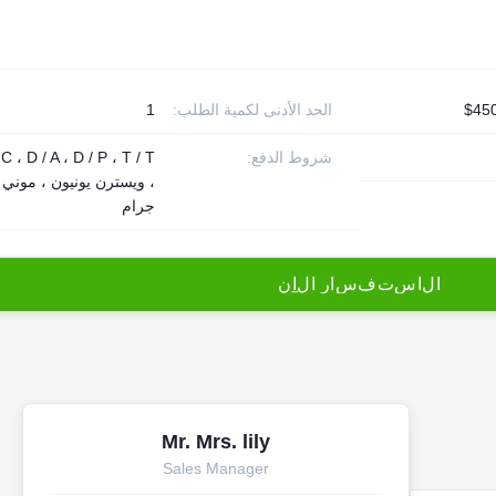
الحد الأدنى لكمية الطلب:
1
شروط الدفع:
 C ، D / A ، D / P ، T / T
، ويسترن يونيون ، موني
جرام
ا
ل
ا
س
ت
ف
س
ا
ر
ا
ل
آ
ن
Mr. Mrs. lily
Sales Manager