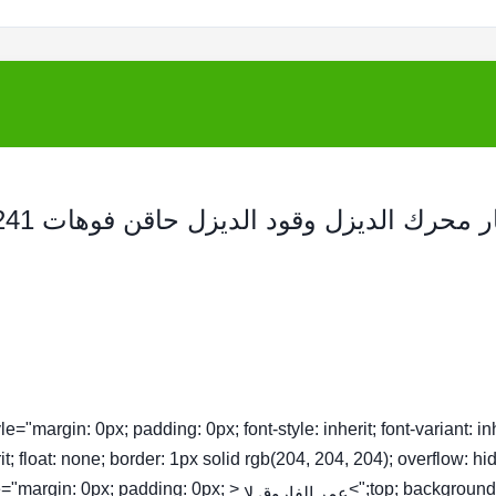
tyle="margin: 0px; padding: 0px; font-style: inherit; font-variant: inhe
it; float: none; border: 1px solid rgb(204, 204, 204); overflow: hi
yle="margin: 0px; padding: 0px;
top; background-c
عمر الفاروق لا