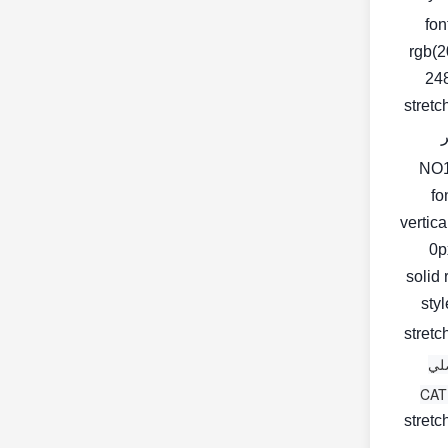
fon
rgb(2
248
stretc
fo
vertic
0px
solid 
< st
stretc
لي
stretc