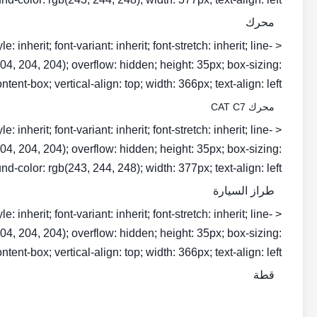
محرك
inherit; font-variant: inherit; font-stretch: inherit; line-
b(204, 204, 204); overflow: hidden; height: 35px; box-sizing:
ntent-box; vertical-align: top; width: 366px; text-align: left;">
محرك CAT C7
inherit; font-variant: inherit; font-stretch: inherit; line-
b(204, 204, 204); overflow: hidden; height: 35px; box-sizing:
d-color: rgb(243, 244, 248); width: 377px; text-align: left;">
طراز السيارة
inherit; font-variant: inherit; font-stretch: inherit; line-
b(204, 204, 204); overflow: hidden; height: 35px; box-sizing:
ntent-box; vertical-align: top; width: 366px; text-align: left;">
قطة