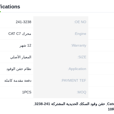
fications
241-3238
OE NO:
Engine:
محرك CAT C7
Warranty:
12 شهر
SIZE:
المعيار الأصلي
Application:
نظام حقن الوقود
PAYMENT TEF:
دفعة مقدمة كاملة
1PСS
MOQ:
,
حقن وقود السكك الحديدية المشتركة 241-3238
,