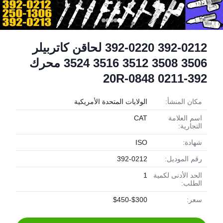
392-0212 392-0220 لحاقن كاتربيلر
3506 3508 3512 3516 3524 محرك
392-0211 20R-0848
مكان المنشأ:
الولايات المتحدة الأمريكية
اسم العلامة
CAT
التجارية:
شهادة:
ISO
رقم الموديل:
392-0212
الحد الأدنى لكمية
1
الطلب:
سعر:
$300-$450