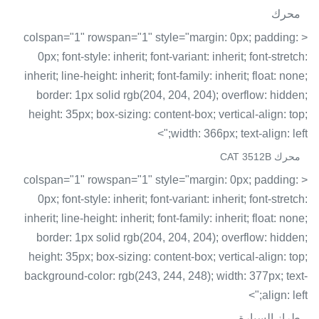
محرك
< colspan="1" rowspan="1" style="margin: 0px; padding:
0px; font-style: inherit; font-variant: inherit; font-stretch:
inherit; line-height: inherit; font-family: inherit; float: none;
border: 1px solid rgb(204, 204, 204); overflow: hidden;
height: 35px; box-sizing: content-box; vertical-align: top;
width: 366px; text-align: left;">
محرك CAT 3512B
< colspan="1" rowspan="1" style="margin: 0px; padding:
0px; font-style: inherit; font-variant: inherit; font-stretch:
inherit; line-height: inherit; font-family: inherit; float: none;
border: 1px solid rgb(204, 204, 204); overflow: hidden;
height: 35px; box-sizing: content-box; vertical-align: top;
background-color: rgb(243, 244, 248); width: 377px; text-
align: left;">
طراز السيارة