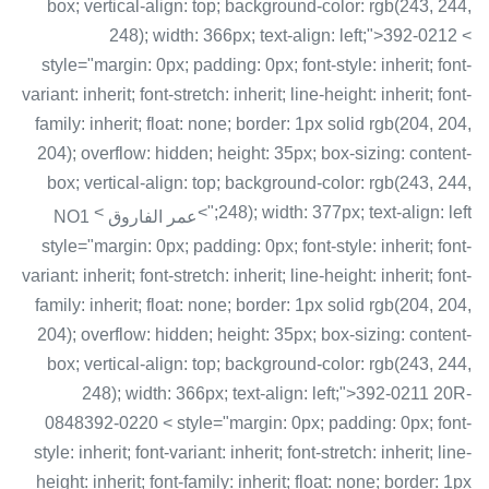
box; vertical-align: top; background-color: rgb(243, 244,
248); width: 366px; text-align: left;">392-0212 <
style="margin: 0px; padding: 0px; font-style: inherit; font-
variant: inherit; font-stretch: inherit; line-height: inherit; font-
family: inherit; float: none; border: 1px solid rgb(204, 204,
204); overflow: hidden; height: 35px; box-sizing: content-
box; vertical-align: top; background-color: rgb(243, 244,
<
248); width: 377px; text-align: left;">
عمر الفاروق NO1
style="margin: 0px; padding: 0px; font-style: inherit; font-
variant: inherit; font-stretch: inherit; line-height: inherit; font-
family: inherit; float: none; border: 1px solid rgb(204, 204,
204); overflow: hidden; height: 35px; box-sizing: content-
box; vertical-align: top; background-color: rgb(243, 244,
248); width: 366px; text-align: left;">392-0211 20R-
0848392-0220 < style="margin: 0px; padding: 0px; font-
style: inherit; font-variant: inherit; font-stretch: inherit; line-
height: inherit; font-family: inherit; float: none; border: 1px