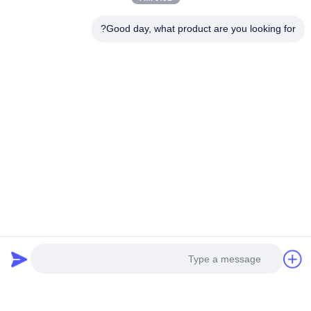
Good day, what product are you looking for?
تفاصيل الإتصال:
إضافة: مدينة هوانغبو للآلات ، رقم 585-أ ، رقم 138 ،
الطريق الجنوبي الشرقي ، منطقة هوانغبو ، مدينة
قوانغتشو ،
مقاطعة غانج دونج
الهاتف المحمول: +86 13790195672
Whatsapp :: + 86
13790195672
البريد الإلكتروني: edwardswilliam1988@gmail.com
العلامات