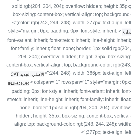
solid rgb(204, 204, 204); overflow: hidden; height: 35px;
box-sizing: content-box; vertical-align: top; background-
color: rgb(243, 244, 248); width: 377px; text-align: left;">
< style="margin: 0px; padding: 0px; font-style: inherit;
مادة
font-variant: inherit; font-stretch: inherit; line-height: inherit;
font-family: inherit; float: none; border: 1px solid rgb(204,
204, 204); overflow: hidden; height: 35px; box-sizing:
content-box; vertical-align: top; background-color: rgb(243,
244, 248); width: 366px; text-align: left;">
الأصلي الجديد CAT
< colspan="1" rowspan="1" style="margin: 0px;
INJECTOR
padding: 0px; font-style: inherit; font-variant: inherit; font-
stretch: inherit; line-height: inherit; font-family: inherit; float:
none; border: 1px solid rgb(204, 204, 204); overflow:
hidden; height: 35px; box-sizing: content-box; vertical-
align: top; background-color: rgb(243, 244, 248); width:
377px; text-align: left;">