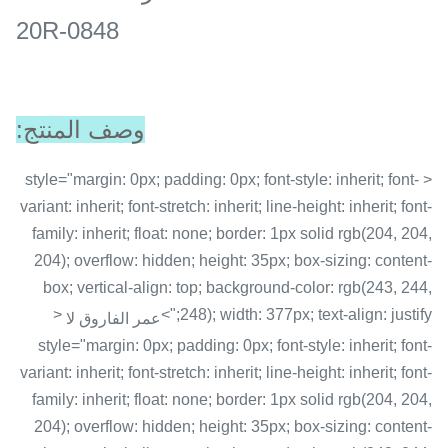
20R-0848
وصف المنتج:
< style="margin: 0px; padding: 0px; font-style: inherit; font-
variant: inherit; font-stretch: inherit; line-height: inherit; font-
family: inherit; float: none; border: 1px solid rgb(204, 204,
204); overflow: hidden; height: 35px; box-sizing: content-
box; vertical-align: top; background-color: rgb(243, 244,
<
248); width: 377px; text-align: justify;">
عمر الفاروق لا
style="margin: 0px; padding: 0px; font-style: inherit; font-
variant: inherit; font-stretch: inherit; line-height: inherit; font-
family: inherit; float: none; border: 1px solid rgb(204, 204,
204); overflow: hidden; height: 35px; box-sizing: content-