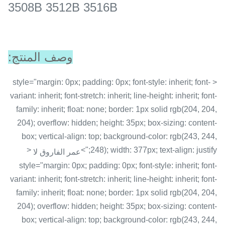
3508B 3512B 3516B
وصف المنتج:
< style="margin: 0px; padding: 0px; font-style: inherit; font-
variant: inherit; font-stretch: inherit; line-height: inherit; font-
family: inherit; float: none; border: 1px solid rgb(204, 204,
204); overflow: hidden; height: 35px; box-sizing: content-
box; vertical-align: top; background-color: rgb(243, 244,
<
248); width: 377px; text-align: justify;">
عمر الفاروق لا
style="margin: 0px; padding: 0px; font-style: inherit; font-
variant: inherit; font-stretch: inherit; line-height: inherit; font-
family: inherit; float: none; border: 1px solid rgb(204, 204,
204); overflow: hidden; height: 35px; box-sizing: content-
box; vertical-align: top; background-color: rgb(243, 244,