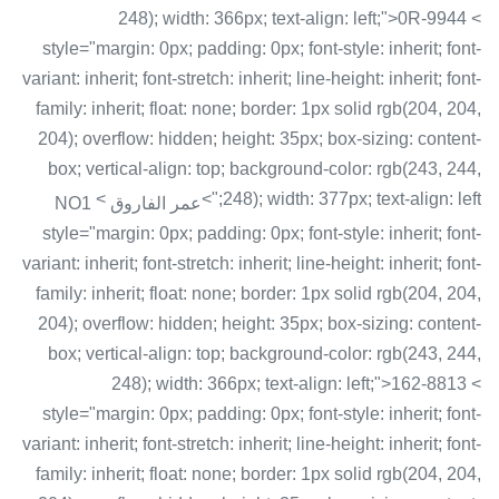
248); width: 366px; text-align: left;">0R-9944 <
style="margin: 0px; padding: 0px; font-style: inherit; font-
variant: inherit; font-stretch: inherit; line-height: inherit; font-
family: inherit; float: none; border: 1px solid rgb(204, 204,
204); overflow: hidden; height: 35px; box-sizing: content-
box; vertical-align: top; background-color: rgb(243, 244,
<
248); width: 377px; text-align: left;">
عمر الفاروق NO1
style="margin: 0px; padding: 0px; font-style: inherit; font-
variant: inherit; font-stretch: inherit; line-height: inherit; font-
family: inherit; float: none; border: 1px solid rgb(204, 204,
204); overflow: hidden; height: 35px; box-sizing: content-
box; vertical-align: top; background-color: rgb(243, 244,
248); width: 366px; text-align: left;">162-8813 <
style="margin: 0px; padding: 0px; font-style: inherit; font-
variant: inherit; font-stretch: inherit; line-height: inherit; font-
family: inherit; float: none; border: 1px solid rgb(204, 204,