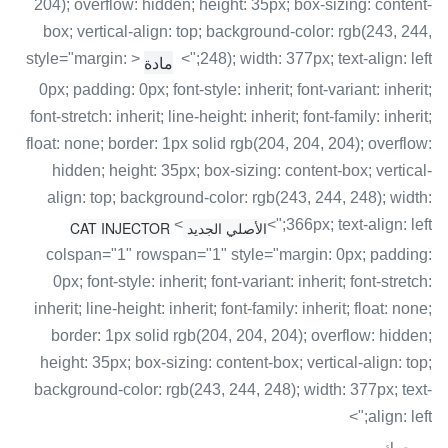
204); overflow: hidden; height: 35px; box-sizing: content-
box; vertical-align: top; background-color: rgb(243, 244,
< style="margin:
248); width: 377px; text-align: left;">
مادة
0px; padding: 0px; font-style: inherit; font-variant: inherit;
font-stretch: inherit; line-height: inherit; font-family: inherit;
float: none; border: 1px solid rgb(204, 204, 204); overflow:
hidden; height: 35px; box-sizing: content-box; vertical-
align: top; background-color: rgb(243, 244, 248); width:
<
366px; text-align: left;">
الأصلي الجديد CAT INJECTOR
colspan="1" rowspan="1" style="margin: 0px; padding:
0px; font-style: inherit; font-variant: inherit; font-stretch:
inherit; line-height: inherit; font-family: inherit; float: none;
border: 1px solid rgb(204, 204, 204); overflow: hidden;
height: 35px; box-sizing: content-box; vertical-align: top;
background-color: rgb(243, 244, 248); width: 377px; text-
align: left;">