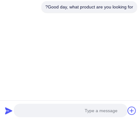
Good day, what product are you looking for?
تفاصيل الإتصال:
إضافة: مدينة هوانغبو للآلات ، رقم 585-أ ، رقم 138 ،
الطريق الجنوبي الشرقي ، منطقة هوانغبو ، مدينة
قوانغتشو ،
مقاطعة غانج دونج
الهاتف المحمول: +86 13790195672
Whatsapp :: + 86
13790195672
البريد الإلكتروني: edwardswilliam1988@gmail.com
العلامات