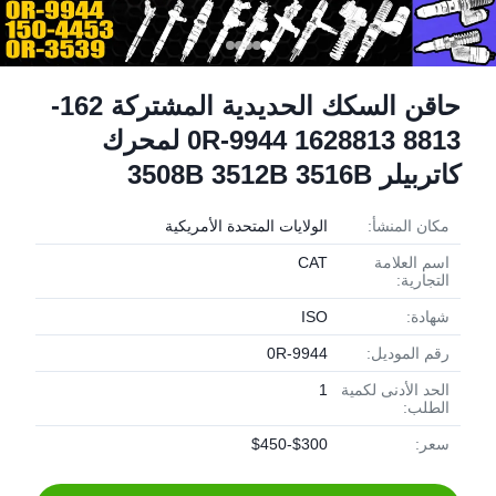
حاقن السكك الحديدية المشتركة 162-
8813 1628813 0R-9944 لمحرك
كاتربيلر 3508B 3512B 3516B
مكان المنشأ:
الولايات المتحدة الأمريكية
اسم العلامة
CAT
التجارية:
شهادة:
ISO
رقم الموديل:
0R-9944
الحد الأدنى لكمية
1
الطلب:
سعر:
$300-$450