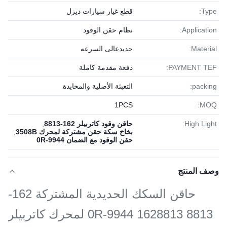
Type:
قطع غيار سيارات ديزل
Application:
نظام حقن الوقود
Material:
حديدعالى السرعه
PAYMENT TEF:
دفعة مقدمة كاملة
packing:
التعبئة الأصلية والمحايدة
1PСS
MOQ:
High Light:
حاقن وقود كاتربيلر 162-8813
,
بخاخ سكة حقن مشتركة لمحرك 3508B
,
حقن الوقود مع الضمان 0R-9944
وصف المنتج
حاقن السكك الحديدية المشتركة 162-
8813 1628813 0R-9944 لمحرك كاتربيلر