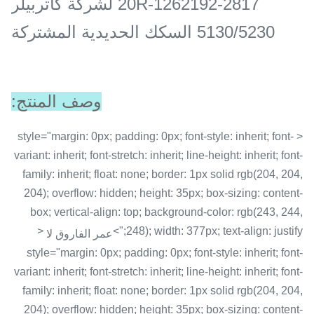
20R-1262192-2817 لشركة كاتربيلر
5130/5230 السكك الحديدية المشتركة
وصف المنتج:
< style="margin: 0px; padding: 0px; font-style: inherit; font-
variant: inherit; font-stretch: inherit; line-height: inherit; font-
family: inherit; float: none; border: 1px solid rgb(204, 204,
204); overflow: hidden; height: 35px; box-sizing: content-
box; vertical-align: top; background-color: rgb(243, 244,
<
248); width: 377px; text-align: justify;">
عمر الفاروق لا
style="margin: 0px; padding: 0px; font-style: inherit; font-
variant: inherit; font-stretch: inherit; line-height: inherit; font-
family: inherit; float: none; border: 1px solid rgb(204, 204,
204); overflow: hidden; height: 35px; box-sizing: content-