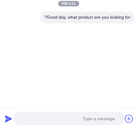
1:11 PM
Good day, what product are you looking for?
تفاصيل الإتصال:
إضافة: مدينة هوانغبو للآلات ، رقم 585-أ ، رقم 138 ،
الطريق الجنوبي الشرقي ، منطقة هوانغبو ، مدينة
قوانغتشو ،
مقاطعة غانج دونج
الهاتف المحمول: +86 13790195672
Whatsapp :: + 86
13790195672
البريد الإلكتروني: edwardswilliam1988@gmail.com