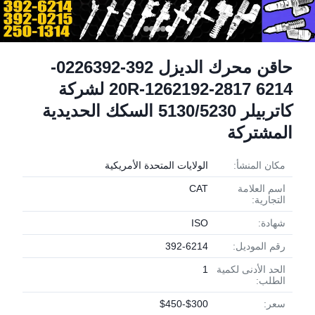
حاقن محرك الديزل 392-0226392-
6214 20R-1262192-2817 لشركة
كاتربيلر 5130/5230 السكك الحديدية
المشتركة
مكان المنشأ:
الولايات المتحدة الأمريكية
اسم العلامة
CAT
التجارية:
شهادة:
ISO
رقم الموديل:
392-6214
الحد الأدنى لكمية
1
الطلب:
سعر:
$300-$450