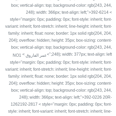
box; vertical-align: top; background-color: rgb(243, 244,
248); width: 366px; text-align: left;">392-6214 <
style="margin: 0px; padding: 0px; font-style: inherit; font-
variant: inherit; font-stretch: inherit; line-height: inherit; font-
family: inherit; float: none; border: 1px solid rgb(204, 204,
204); overflow: hidden; height: 35px; box-sizing: content-
box; vertical-align: top; background-color: rgb(243, 244,
<
248); width: 377px; text-align: left;">
عمر الفاروق NO1
style="margin: 0px; padding: 0px; font-style: inherit; font-
variant: inherit; font-stretch: inherit; line-height: inherit; font-
family: inherit; float: none; border: 1px solid rgb(204, 204,
204); overflow: hidden; height: 35px; box-sizing: content-
box; vertical-align: top; background-color: rgb(243, 244,
248); width: 366px; text-align: left;">392-0226 20R-
1262192-2817 < style="margin: 0px; padding: 0px; font-
style: inherit; font-variant: inherit; font-stretch: inherit; line-