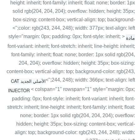
height: inherit; font-family: inherit; float: none; border: 1px
solid rgb(204, 204, 204); overflow: hidden; height: 35px;
box-sizing: content-box; vertical-align: top; background-
color: rgb(243, 244, 248); width: 377px; text-align: left;">
< style="margin: 0px; padding: 0px; font-style: inherit;
مادة
font-variant: inherit; font-stretch: inherit; line-height: inherit;
font-family: inherit; float: none; border: 1px solid rgb(204,
204, 204); overflow: hidden; height: 35px; box-sizing:
content-box; vertical-align: top; background-color: rgb(243,
244, 248); width: 366px; text-align: left;">
الأصلي الجديد CAT
< colspan="1" rowspan="1" style="margin: 0px;
INJECTOR
padding: 0px; font-style: inherit; font-variant: inherit; font-
stretch: inherit; line-height: inherit; font-family: inherit; float:
none; border: 1px solid rgb(204, 204, 204); overflow:
hidden; height: 35px; box-sizing: content-box; vertical-
align: top; background-color: rgb(243, 244, 248); width: