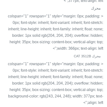
377px; text-align: left;">
محرك
< colspan="1" rowspan="1" style="margin: 0px; padding:
0px; font-style: inherit; font-variant: inherit; font-stretch:
inherit; line-height: inherit; font-family: inherit; float: none;
border: 1px solid rgb(204, 204, 204); overflow: hidden;
height: 35px; box-sizing: content-box; vertical-align: top;
width: 366px; text-align: left;">
محرك CAT 3512B
< colspan="1" rowspan="1" style="margin: 0px; padding:
0px; font-style: inherit; font-variant: inherit; font-stretch:
inherit; line-height: inherit; font-family: inherit; float: none;
border: 1px solid rgb(204, 204, 204); overflow: hidden;
height: 35px; box-sizing: content-box; vertical-align: top;
background-color: rgb(243, 244, 248); width: 377px; text-
align: left;">