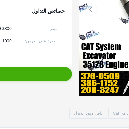
خصائص التداول
سعر:
$300-$450
القدرة على العرض:
1000
ن Cat
حاقن وقود الديزل