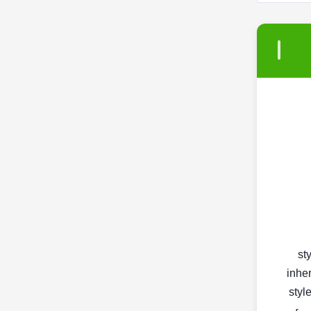
< s
inher
< st