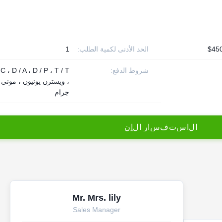
الحد الأدنى لكمية الطلب:
1
شروط الدفع:
 C ، D / A ، D / P ، T / T
، ويسترن يونيون ، موني
جرام
ا
ل
ا
س
ت
ف
س
ا
ر
ا
ل
آ
ن
Mr. Mrs. lily
Sales Manager