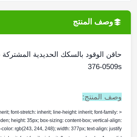
وصف المنتج
376-0509s
وصف المنتج:
rit; font-stretch: inherit; line-height: inherit; font-family:
dden; height: 35px; box-sizing: content-box; vertical-align:
olor: rgb(243, 244, 248); width: 377px; text-align: justify;">