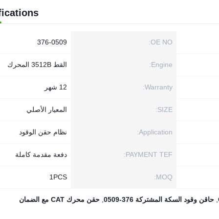
fications
376-0509
OE NO:
Engine:
القط 3512B المحرك
Warranty:
12 شهر
SIZE:
المعيار الأصلي
Application:
نظام حقن الوقود
PAYMENT TEF:
دفعة مقدمة كاملة
1PСS
MOQ:
,
حاقن وقود السكة المشتركة 376-0509
,
حقن محرك CAT مع الضمان