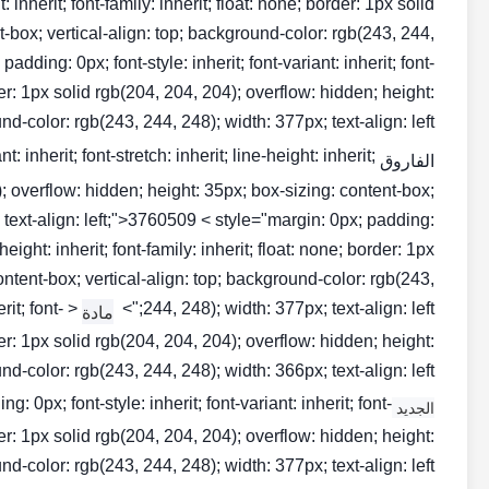
ht: inherit; font-family: inherit; float: none; border: 1px solid
t-box; vertical-align: top; background-color: rgb(243, 244,
dding: 0px; font-style: inherit; font-variant: inherit; font-
order: 1px solid rgb(204, 204, 204); overflow: hidden; height:
-color: rgb(243, 244, 248); width: 377px; text-align: left;">
: inherit; font-stretch: inherit; line-height: inherit;
الفاروق NO1
4); overflow: hidden; height: 35px; box-sizing: content-box;
; text-align: left;">3760509 < style="margin: 0px; padding:
e-height: inherit; font-family: inherit; float: none; border: 1px
ontent-box; vertical-align: top; background-color: rgb(243,
rit; font-
244, 248); width: 377px; text-align: left;">
مادة
order: 1px solid rgb(204, 204, 204); overflow: hidden; height:
-color: rgb(243, 244, 248); width: 366px; text-align: left;">
0px; font-style: inherit; font-variant: inherit; font-
الجديد CAT INJECTOR
order: 1px solid rgb(204, 204, 204); overflow: hidden; height:
-color: rgb(243, 244, 248); width: 377px; text-align: left;">