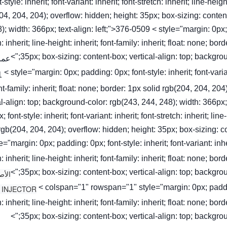
t-style: inherit; font-variant: inherit; font-stretch: inherit; line-heig
04, 204, 204); overflow: hidden; height: 35px; box-sizing: conten
); width: 366px; text-align: left;">376-0509 < style="margin: 0px; pa
h: inherit; line-height: inherit; font-family: inherit; float: none; b
35px; box-sizing: content-box; vertical-align: top; background
عمر
< style="margin: 0px; padding: 0px; font-style: inherit; font-variant
nt-family: inherit; float: none; border: 1px solid rgb(204, 204, 20
al-align: top; background-color: rgb(243, 244, 248); width: 366px
; font-style: inherit; font-variant: inherit; font-stretch: inherit; lin
rgb(204, 204, 204); overflow: hidden; height: 35px; box-sizing: c
yle="margin: 0px; padding: 0px; font-style: inherit; font-variant: inhe
h: inherit; line-height: inherit; font-family: inherit; float: none; b
35px; box-sizing: content-box; vertical-align: top; background
الأص
< colspan="1" rowspan="1" style="margin: 0px; padding: 
h: inherit; line-height: inherit; font-family: inherit; float: none; b
35px; box-sizing: content-box; vertical-align: top; background