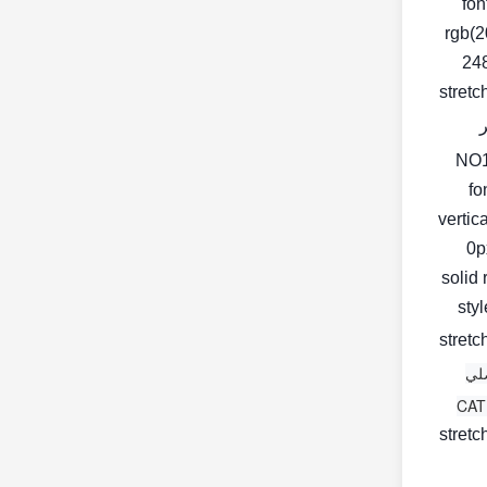
fon
rgb(2
248
stretc
fo
vertic
0px
solid 
< st
stretc
لي
stretc