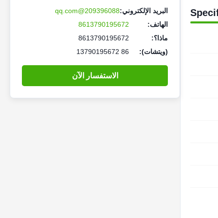
البريد الإلكتروني:
209396088@qq.com
Speci
الهاتف:
8613790195672
ماذا؟:
8613790195672
(ويتشات):
86 13790195672
الاستفسار الآن