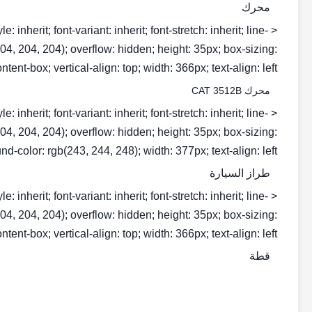
محرك
inherit; font-variant: inherit; font-stretch: inherit; line-
b(204, 204, 204); overflow: hidden; height: 35px; box-sizing:
ntent-box; vertical-align: top; width: 366px; text-align: left;">
محرك CAT 3512B
inherit; font-variant: inherit; font-stretch: inherit; line-
b(204, 204, 204); overflow: hidden; height: 35px; box-sizing:
d-color: rgb(243, 244, 248); width: 377px; text-align: left;">
طراز السيارة
inherit; font-variant: inherit; font-stretch: inherit; line-
b(204, 204, 204); overflow: hidden; height: 35px; box-sizing:
ntent-box; vertical-align: top; width: 366px; text-align: left;">
قطة