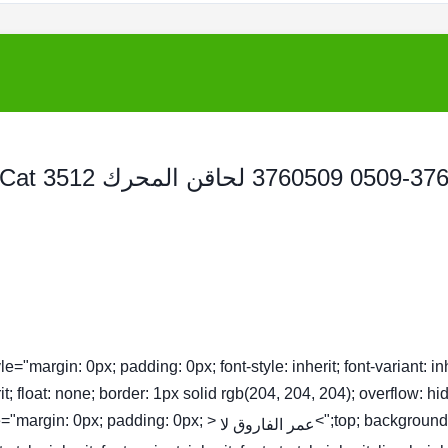
حاقن الوقود بالسكك الحديدية المشتركة 376-0509 3760509 لحاقن المحرك Cat 3512
tyle="margin: 0px; padding: 0px; font-style: inherit; font-variant: inhe
it; float: none; border: 1px solid rgb(204, 204, 204); overflow: hi
yle="margin: 0px; padding: 0px;
top; background-c
عمر الفاروق لا