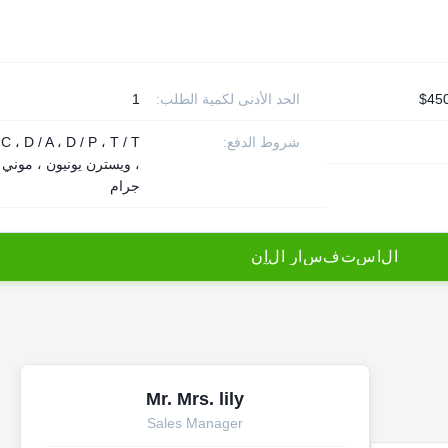
الحد الأدنى لكمية الطلب:
1
شروط الدفع:
 C ، D / A ، D / P ، T / T
، ويسترن يونيون ، موني
جرام
ا
ل
ا
س
ت
ف
س
ا
ر
ا
ل
آ
ن
Mr. Mrs. lily
Sales Manager