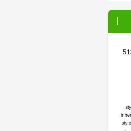
 كاتربيلر 5130/5230
< s
inher
< st