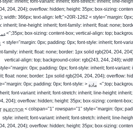
t-style: inherit; font-variant: inherit; font-stretch: inherit; line-heig
04, 204, 204); overflow: hidden; height: 35px; box-sizing: conten
); width: 366px; text-align: left;">20R-1262 < style="margin: 0px; pa
h: inherit; line-height: inherit; font-family: inherit; float: none; b
35px; box-sizing: content-box; vertical-align: top; background
عمر
< style="margin: 0px; padding: 0px; font-style: inherit; font-variant
nt-family: inherit; float: none; border: 1px solid rgb(204, 204, 20
vertical-align: top; background-color: rgb(243, 244, 248); wid
style="margin: 0px; padding: 0px; font-style: inherit; font-variant: in
it; float: none; border: 1px solid rgb(204, 204, 204); overflow: hi
tyle="margin: 0px; padding: 0px; font-style:
top; backgroun
مادة
herit; font-variant: inherit; font-stretch: inherit; line-height: inheri
4, 204); overflow: hidden; height: 35px; box-sizing: content-box;
< colspan="1" rowspan="1" style="margin: 0px; padd
style: inherit; font-variant: inherit; font-stretch: inherit; line-heig
04, 204, 204); overflow: hidden; height: 35px; box-sizing: conten