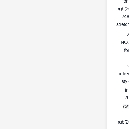
fon
rgb(2
248
stretc
fo
inher
< s
in
20
rgb(2