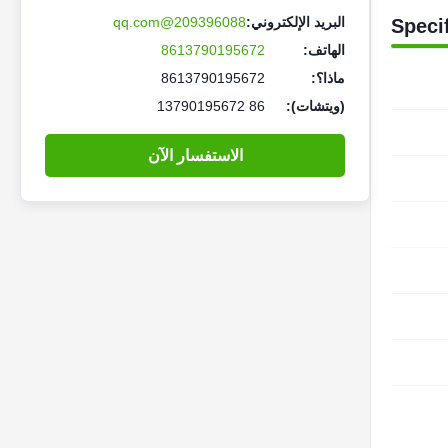
البريد الإلكتروني:
209396088@qq.com
Speci
الهاتف:
8613790195672
ماذا؟:
8613790195672
(ويتشات):
86 13790195672
الاستفسار الآن