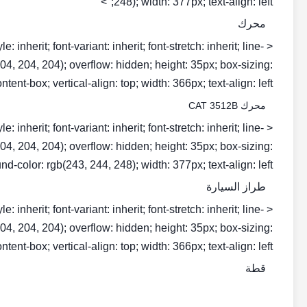
248); width: 377px; text-align: left;">
محرك
inherit; font-variant: inherit; font-stretch: inherit; line-
b(204, 204, 204); overflow: hidden; height: 35px; box-sizing:
ntent-box; vertical-align: top; width: 366px; text-align: left;">
محرك CAT 3512B
inherit; font-variant: inherit; font-stretch: inherit; line-
b(204, 204, 204); overflow: hidden; height: 35px; box-sizing:
d-color: rgb(243, 244, 248); width: 377px; text-align: left;">
طراز السيارة
inherit; font-variant: inherit; font-stretch: inherit; line-
b(204, 204, 204); overflow: hidden; height: 35px; box-sizing:
ntent-box; vertical-align: top; width: 366px; text-align: left;">
قطة