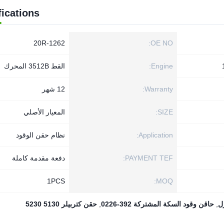
fications
20R-1262
OE NO:
Engine:
القط 3512B المحرك
Warranty:
12 شهر
SIZE:
المعيار الأصلي
Application:
نظام حقن الوقود
PAYMENT TEF:
دفعة مقدمة كاملة
1PСS
MOQ:
,
حاقن وقود السكة المشتركة 392-0226
,
حقن كتربيلر 5130 5230