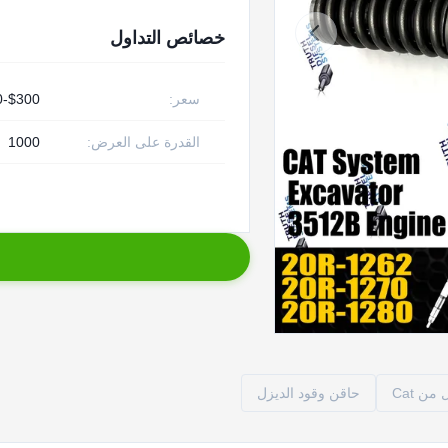
خصائص التداول
سعر:
$300-$450
القدرة على العرض:
1000
ن Cat
حاقن وقود الديزل