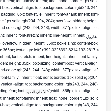
ht: inherit; font-family: inherit; float: none; border: 1px solid
t-box; vertical-align: top; background-color: rgb(243, 244,
dding: 0px; font-style: inherit; font-variant: inherit; font-
order: 1px solid rgb(204, 204, 204); overflow: hidden; height:
-color: rgb(243, 244, 248); width: 377px; text-align: left;">
: inherit; font-stretch: inherit; line-height: inherit;
الفاروق NO1
4); overflow: hidden; height: 35px; box-sizing: content-box;
th: 366px; text-align: left;">392-0226392-6214 192-2817 <
herit; font-stretch: inherit; line-height: inherit; font-family:
dden; height: 35px; box-sizing: content-box; vertical-align:
d-color: rgb(243, 244, 248); width: 377px; text-align: left;">
t; font-family: inherit; float: none; border: 1px solid rgb(204,
 vertical-align: top; background-color: rgb(243, 244, 248);
ing: 0px; font-
width: 366px; text-align: left;">
الأصلي الجديد CAT INJECTOR
ht: inherit; font-family: inherit; float: none; border: 1px solid
t-box; vertical-align: top; background-color: rgb(243, 244,