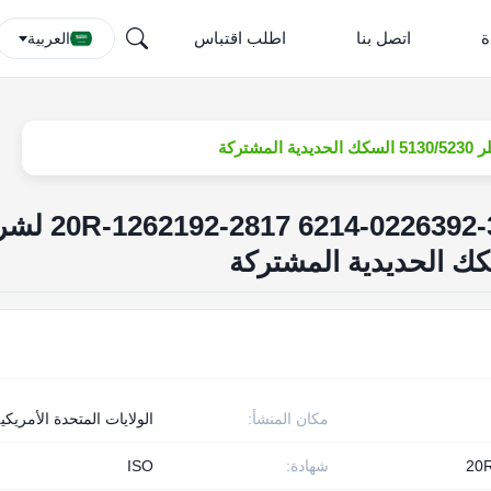
ة
اتصل بنا
اطلب اقتباس
العربية
حاقن محرك الديزل 392-0226392-6214 
مكان المنشأ:
الولايات المتحدة الأمريكي
20
شهادة:
ISO