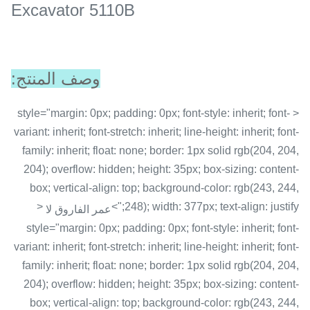
Excavator 5110B
وصف المنتج:
< style="margin: 0px; padding: 0px; font-style: inherit; font-
variant: inherit; font-stretch: inherit; line-height: inherit; font-
family: inherit; float: none; border: 1px solid rgb(204, 204,
204); overflow: hidden; height: 35px; box-sizing: content-
box; vertical-align: top; background-color: rgb(243, 244,
<
248); width: 377px; text-align: justify;">
عمر الفاروق لا
style="margin: 0px; padding: 0px; font-style: inherit; font-
variant: inherit; font-stretch: inherit; line-height: inherit; font-
family: inherit; float: none; border: 1px solid rgb(204, 204,
204); overflow: hidden; height: 35px; box-sizing: content-
box; vertical-align: top; background-color: rgb(243, 244,