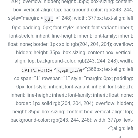
204); overflow: hidden; height: 35px; box-sizing: content-
box; vertical-align: top; background-color: rgb(243, 244,
< style="margin:
248); width: 377px; text-align: left;">
مادة
0px; padding: 0px; font-style: inherit; font-variant: inherit;
font-stretch: inherit; line-height: inherit; font-family: inherit;
float: none; border: 1px solid rgb(204, 204, 204); overflow:
hidden; height: 35px; box-sizing: content-box; vertical-
align: top; background-color: rgb(243, 244, 248); width:
<
366px; text-align: left;">
الأصلي الجديد CAT INJECTOR
colspan="1" rowspan="1" style="margin: 0px; padding:
0px; font-style: inherit; font-variant: inherit; font-stretch:
inherit; line-height: inherit; font-family: inherit; float: none;
border: 1px solid rgb(204, 204, 204); overflow: hidden;
height: 35px; box-sizing: content-box; vertical-align: top;
background-color: rgb(243, 244, 248); width: 377px; text-
align: left;">