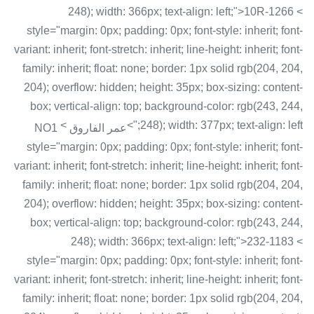
248); width: 366px; text-align: left;">10R-1266 <
style="margin: 0px; padding: 0px; font-style: inherit; font-
variant: inherit; font-stretch: inherit; line-height: inherit; font-
family: inherit; float: none; border: 1px solid rgb(204, 204,
204); overflow: hidden; height: 35px; box-sizing: content-
box; vertical-align: top; background-color: rgb(243, 244,
<
248); width: 377px; text-align: left;">
عمر الفاروق NO1
style="margin: 0px; padding: 0px; font-style: inherit; font-
variant: inherit; font-stretch: inherit; line-height: inherit; font-
family: inherit; float: none; border: 1px solid rgb(204, 204,
204); overflow: hidden; height: 35px; box-sizing: content-
box; vertical-align: top; background-color: rgb(243, 244,
248); width: 366px; text-align: left;">232-1183 <
style="margin: 0px; padding: 0px; font-style: inherit; font-
variant: inherit; font-stretch: inherit; line-height: inherit; font-
family: inherit; float: none; border: 1px solid rgb(204, 204,