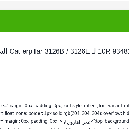
حاقن محرك الديزل 222-5965 8171-9710
tyle="margin: 0px; padding: 0px; font-style: inherit; font-variant: inhe
it; float: none; border: 1px solid rgb(204, 204, 204); overflow: hi
yle="margin: 0px; padding: 0px;
top; background-c
عمر الفاروق لا