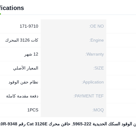
fications
171-9710
OE NO:
Engine:
كات 3126 المحرك
Warranty:
12 شهر
SIZE:
المعيار الأصلي
Application:
نظام حقن الوقود
PAYMENT TEF:
دفعة مقدمة كاملة
1PСS
MOQ:
الوقود السكك الحديدية 222-5965
,
حاقن محرك Cat 3126E رقم 10R-9348