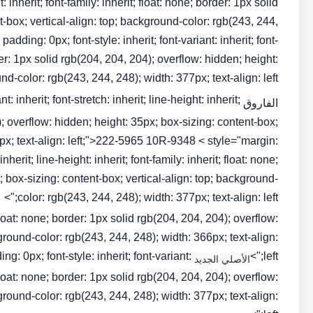
ht: inherit; font-family: inherit; float: none; border: 1px solid
t-box; vertical-align: top; background-color: rgb(243, 244,
dding: 0px; font-style: inherit; font-variant: inherit; font-
order: 1px solid rgb(204, 204, 204); overflow: hidden; height:
-color: rgb(243, 244, 248); width: 377px; text-align: left;">
: inherit; font-stretch: inherit; line-height: inherit;
الفاروق NO1
4); overflow: hidden; height: 35px; box-sizing: content-box;
6px; text-align: left;">222-5965 10R-9348 < style="margin:
inherit; line-height: inherit; font-family: inherit; float: none;
; box-sizing: content-box; vertical-align: top; background-
color: rgb(243, 244, 248); width: 377px; text-align: left;">
t; float: none; border: 1px solid rgb(204, 204, 204); overflow:
ground-color: rgb(243, 244, 248); width: 366px; text-align:
 0px; font-style: inherit; font-variant:
left;">
الأصلي الجديد CAT INJECTOR
t; float: none; border: 1px solid rgb(204, 204, 204); overflow:
ground-color: rgb(243, 244, 248); width: 377px; text-align: