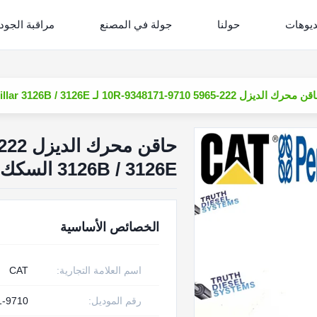
ديوهات
حولنا
جولة في المصنع
مراقبة الجود
ك الديزل 222-5965 10R-9348171-9710 لـ Cat-erpillar 3126B / 3126E السكك الحديدية المشتركة 177-4754 178-0199
3126B / 3126E السكك الحديدية المشتركة 177-4754 178-0199
الخصائص الأساسية
اسم العلامة التجارية:
CAT
رقم الموديل:
1-9710