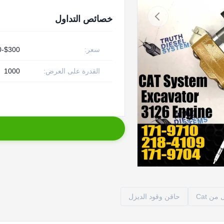
خصائص التداول
سعر:
$300-$450
القدرة على العرض:
1000
ن Cat
حاقن وقود الديزل