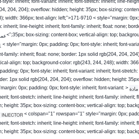
t-style: inherit; font-variant: inherit; font-stretch: inherit; line-heig
04, 204, 204); overflow: hidden; height: 35px; box-sizing: conten
); width: 366px; text-align: left;">171-9710 < style="margin: 0px; pa
h: inherit; line-height: inherit; font-family: inherit; float: none; b
35px; box-sizing: content-box; vertical-align: top; background
عمر
< style="margin: 0px; padding: 0px; font-style: inherit; font-variant
nt-family: inherit; float: none; border: 1px solid rgb(204, 204, 20
tical-align: top; background-color: rgb(243, 244, 248); width: 36
padding: 0px; font-style: inherit; font-variant: inherit; font-stretch: 
der: 1px solid rgb(204, 204, 204); overflow: hidden; height: 35px
="margin: 0px; padding: 0px; font-style: inherit; font-variant:
مادة
herit; font-stretch: inherit; line-height: inherit; font-family: inheri
; height: 35px; box-sizing: content-box; vertical-align: top; back
< colspan="1" rowspan="1" style="margin: 0px; padding:
herit; font-stretch: inherit; line-height: inherit; font-family: inheri
; height: 35px; box-sizing: content-box; vertical-align: top; back