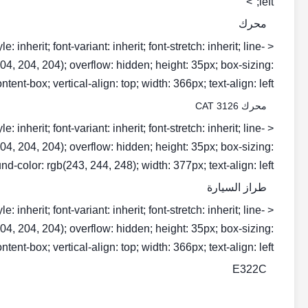
left;">
محرك
inherit; font-variant: inherit; font-stretch: inherit; line-
b(204, 204, 204); overflow: hidden; height: 35px; box-sizing:
ntent-box; vertical-align: top; width: 366px; text-align: left;">
محرك CAT 3126
inherit; font-variant: inherit; font-stretch: inherit; line-
b(204, 204, 204); overflow: hidden; height: 35px; box-sizing:
d-color: rgb(243, 244, 248); width: 377px; text-align: left;">
طراز السيارة
inherit; font-variant: inherit; font-stretch: inherit; line-
b(204, 204, 204); overflow: hidden; height: 35px; box-sizing:
ntent-box; vertical-align: top; width: 366px; text-align: left;">
E322C