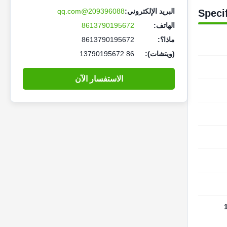
البريد الإلكتروني:
209396088@qq.com
Speci
الهاتف:
8613790195672
ماذا؟:
8613790195672
(ويتشات):
86 13790195672
الاستفسار الآن