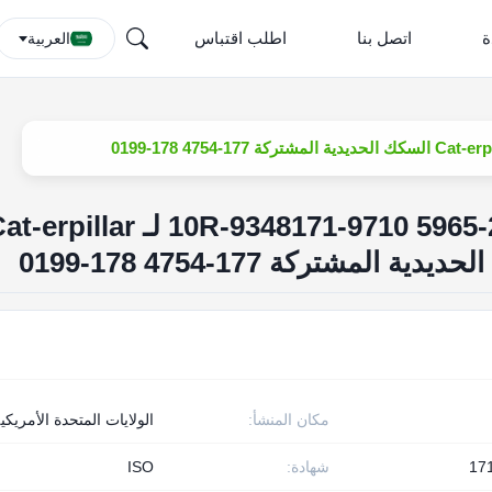
ة
اتصل بنا
اطلب اقتباس
العربية
حاقن محرك الديزل 222-5965 10R-9348171-9710 لـ rpillar
مكان المنشأ:
الولايات المتحدة الأمريكي
17
شهادة:
ISO