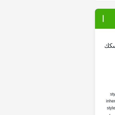
10R-934 لـ Cat-erpillar 3126B / 3126E السكك
< s
inher
< st