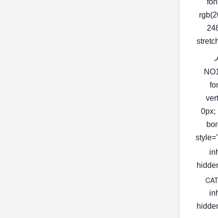
fon
rgb(2
248
stretc
fo
ver
0px; 
bor
< style
in
hidden
in
hidden