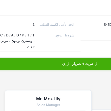
الحد الأدنى لكمية الطلب:
1
شروط الدفع:
 C ، D / A ، D / P ، T / T
، ويسترن يونيون ، موني
جرام
ا
ل
ا
س
ت
ف
س
ا
ر
ا
ل
آ
ن
Mr. Mrs. lily
Sales Manager