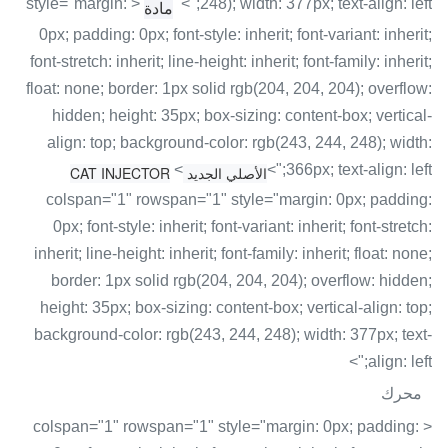
< style="margin:
248); width: 377px; text-align: left;">
مادة
0px; padding: 0px; font-style: inherit; font-variant: inherit;
font-stretch: inherit; line-height: inherit; font-family: inherit;
float: none; border: 1px solid rgb(204, 204, 204); overflow:
hidden; height: 35px; box-sizing: content-box; vertical-
align: top; background-color: rgb(243, 244, 248); width:
<
366px; text-align: left;">
الأصلي الجديد CAT INJECTOR
colspan="1" rowspan="1" style="margin: 0px; padding:
0px; font-style: inherit; font-variant: inherit; font-stretch:
inherit; line-height: inherit; font-family: inherit; float: none;
border: 1px solid rgb(204, 204, 204); overflow: hidden;
height: 35px; box-sizing: content-box; vertical-align: top;
background-color: rgb(243, 244, 248); width: 377px; text-
align: left;">
محرك
< colspan="1" rowspan="1" style="margin: 0px; padding: