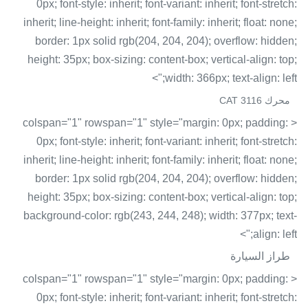
0px; font-style: inherit; font-variant: inherit; font-stretch:
inherit; line-height: inherit; font-family: inherit; float: none;
border: 1px solid rgb(204, 204, 204); overflow: hidden;
height: 35px; box-sizing: content-box; vertical-align: top;
width: 366px; text-align: left;">
محرك CAT 3116
< colspan="1" rowspan="1" style="margin: 0px; padding:
0px; font-style: inherit; font-variant: inherit; font-stretch:
inherit; line-height: inherit; font-family: inherit; float: none;
border: 1px solid rgb(204, 204, 204); overflow: hidden;
height: 35px; box-sizing: content-box; vertical-align: top;
background-color: rgb(243, 244, 248); width: 377px; text-
align: left;">
طراز السيارة
< colspan="1" rowspan="1" style="margin: 0px; padding:
0px; font-style: inherit; font-variant: inherit; font-stretch: