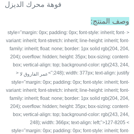
فوهة محرك الديزل
وصف المنتج:
< style="margin: 0px; padding: 0px; font-style: inherit; font-
variant: inherit; font-stretch: inherit; line-height: inherit; font-
family: inherit; float: none; border: 1px solid rgb(204, 204,
204); overflow: hidden; height: 35px; box-sizing: content-
box; vertical-align: top; background-color: rgb(243, 244,
<
248); width: 377px; text-align: justify;">
عمر الفاروق لا
style="margin: 0px; padding: 0px; font-style: inherit; font-
variant: inherit; font-stretch: inherit; line-height: inherit; font-
family: inherit; float: none; border: 1px solid rgb(204, 204,
204); overflow: hidden; height: 35px; box-sizing: content-
box; vertical-align: top; background-color: rgb(243, 244,
248); width: 366px; text-align: left;">127-8205 <
style="margin: 0px; padding: 0px; font-style: inherit; font-