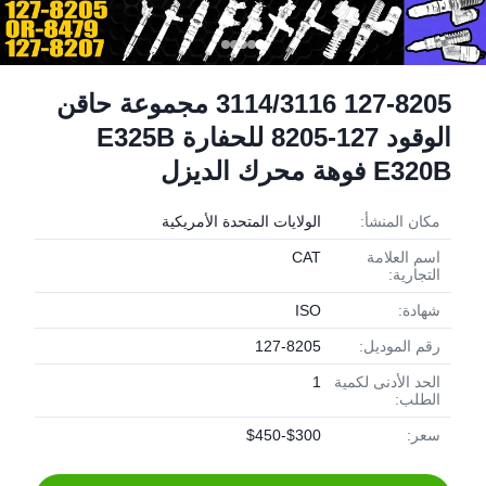
127-8205 3114/3116 مجموعة حاقن
الوقود 127-8205 للحفارة E325B
E320B فوهة محرك الديزل
مكان المنشأ:
الولايات المتحدة الأمريكية
اسم العلامة
CAT
التجارية:
شهادة:
ISO
رقم الموديل:
127-8205
الحد الأدنى لكمية
1
الطلب:
سعر:
$300-$450