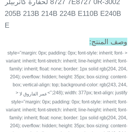
8727 7E8727 0R-3002 لحفارة كاتربيلر
205B 213B 214B 224B E110B E240B
E
وصف المنتج:
< style="margin: 0px; padding: 0px; font-style: inherit; font-
variant: inherit; font-stretch: inherit; line-height: inherit; font-
family: inherit; float: none; border: 1px solid rgb(204, 204,
204); overflow: hidden; height: 35px; box-sizing: content-
box; vertical-align: top; background-color: rgb(243, 244,
<
248); width: 377px; text-align: justify;">
عمر الفاروق لا
style="margin: 0px; padding: 0px; font-style: inherit; font-
variant: inherit; font-stretch: inherit; line-height: inherit; font-
family: inherit; float: none; border: 1px solid rgb(204, 204,
204); overflow: hidden; height: 35px; box-sizing: content-