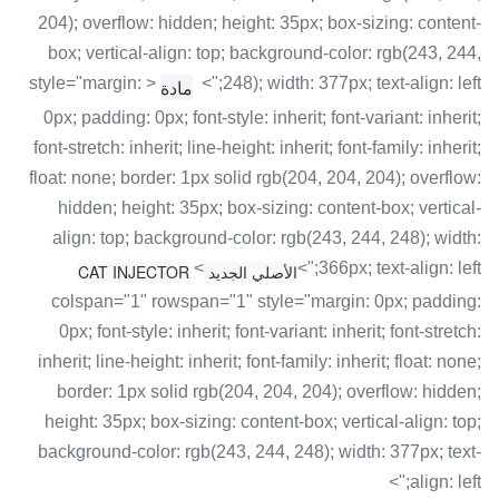
204); overflow: hidden; height: 35px; box-sizing: content-
box; vertical-align: top; background-color: rgb(243, 244,
< style="margin:
248); width: 377px; text-align: left;">
مادة
0px; padding: 0px; font-style: inherit; font-variant: inherit;
font-stretch: inherit; line-height: inherit; font-family: inherit;
float: none; border: 1px solid rgb(204, 204, 204); overflow:
hidden; height: 35px; box-sizing: content-box; vertical-
align: top; background-color: rgb(243, 244, 248); width:
<
366px; text-align: left;">
الأصلي الجديد CAT INJECTOR
colspan="1" rowspan="1" style="margin: 0px; padding:
0px; font-style: inherit; font-variant: inherit; font-stretch:
inherit; line-height: inherit; font-family: inherit; float: none;
border: 1px solid rgb(204, 204, 204); overflow: hidden;
height: 35px; box-sizing: content-box; vertical-align: top;
background-color: rgb(243, 244, 248); width: 377px; text-
align: left;">