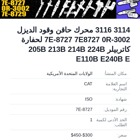
3114 3116 محرك حاقن وقود الديزل
7E-8727 7E8727 0R-3002 لحفارة
كاتربيلر 205B 213B 214B 224B
E110B E240B E
مكان المنشأ:
الولايات المتحدة الأمريكية
اسم العلامة
CAT
التجارية:
شهادة:
ISO
رقم الموديل:
7E-8727
الحد الأدنى لكمية
1
الطلب:
سعر:
$300-$450