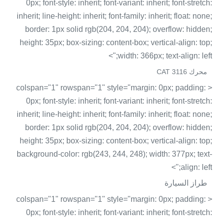
0px; font-style: inherit; font-variant: inherit; font-stretch:
inherit; line-height: inherit; font-family: inherit; float: none;
border: 1px solid rgb(204, 204, 204); overflow: hidden;
height: 35px; box-sizing: content-box; vertical-align: top;
width: 366px; text-align: left;">
محرك CAT 3116
< colspan="1" rowspan="1" style="margin: 0px; padding:
0px; font-style: inherit; font-variant: inherit; font-stretch:
inherit; line-height: inherit; font-family: inherit; float: none;
border: 1px solid rgb(204, 204, 204); overflow: hidden;
height: 35px; box-sizing: content-box; vertical-align: top;
background-color: rgb(243, 244, 248); width: 377px; text-
align: left;">
طراز السيارة
< colspan="1" rowspan="1" style="margin: 0px; padding:
0px; font-style: inherit; font-variant: inherit; font-stretch: