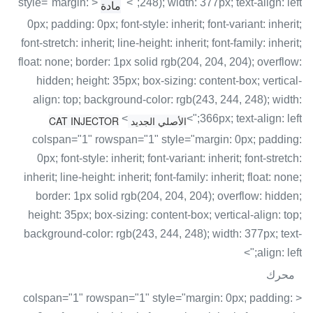
< style="margin:
248); width: 377px; text-align: left;">
مادة
0px; padding: 0px; font-style: inherit; font-variant: inherit;
font-stretch: inherit; line-height: inherit; font-family: inherit;
float: none; border: 1px solid rgb(204, 204, 204); overflow:
hidden; height: 35px; box-sizing: content-box; vertical-
align: top; background-color: rgb(243, 244, 248); width:
<
366px; text-align: left;">
الأصلي الجديد CAT INJECTOR
colspan="1" rowspan="1" style="margin: 0px; padding:
0px; font-style: inherit; font-variant: inherit; font-stretch:
inherit; line-height: inherit; font-family: inherit; float: none;
border: 1px solid rgb(204, 204, 204); overflow: hidden;
height: 35px; box-sizing: content-box; vertical-align: top;
background-color: rgb(243, 244, 248); width: 377px; text-
align: left;">
محرك
< colspan="1" rowspan="1" style="margin: 0px; padding: