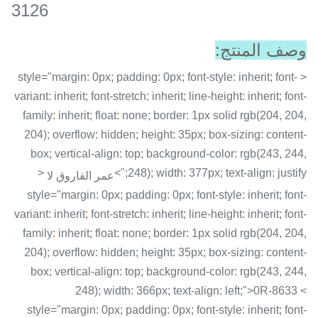
3126
وصف المنتج:
< style="margin: 0px; padding: 0px; font-style: inherit; font-
variant: inherit; font-stretch: inherit; line-height: inherit; font-
family: inherit; float: none; border: 1px solid rgb(204, 204,
204); overflow: hidden; height: 35px; box-sizing: content-
box; vertical-align: top; background-color: rgb(243, 244,
<
248); width: 377px; text-align: justify;">
عمر الفاروق لا
style="margin: 0px; padding: 0px; font-style: inherit; font-
variant: inherit; font-stretch: inherit; line-height: inherit; font-
family: inherit; float: none; border: 1px solid rgb(204, 204,
204); overflow: hidden; height: 35px; box-sizing: content-
box; vertical-align: top; background-color: rgb(243, 244,
248); width: 366px; text-align: left;">0R-8633 <
style="margin: 0px; padding: 0px; font-style: inherit; font-