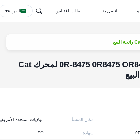
ة
اتصل بنا
اطلب اقتباس
العربية
حاقن محرك الديزل 0R-8475 0R8475 OR8475 لمحرك Cat
مكان المنشأ:
الولايات المتحدة الأمريكي
0
شهادة:
ISO