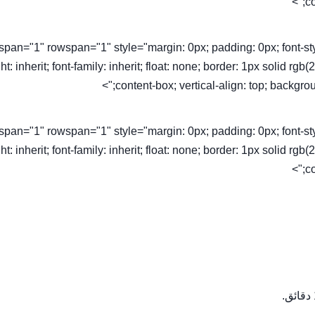
co
olspan="1" rowspan="1" style="margin: 0px; padding: 0px; font-style: 
ht: inherit; font-family: inherit; float: none; border: 1px solid rg
content-box; vertical-align: top; backgroun
olspan="1" rowspan="1" style="margin: 0px; padding: 0px; font-style: 
ht: inherit; font-family: inherit; float: none; border: 1px solid rg
co