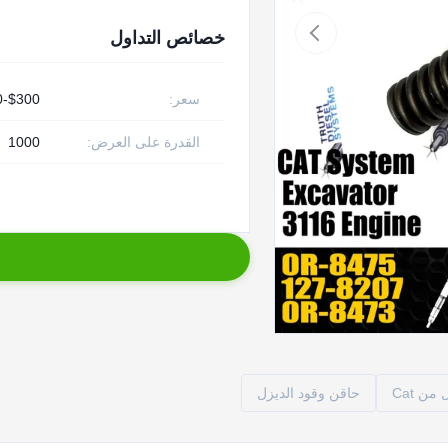
خصائص التداول
سعر:
$300-$450
القدرة على العرض:
1000
ن Cat
حاقن وقود الديزل