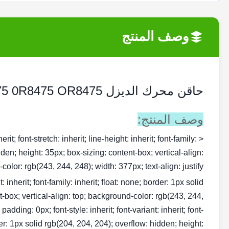
وصف المنتج
حاقن محرك الديزل 0R-8475 0R8475 OR8475 لمحرك Cat 3114/3116/3126 رائجة البيع
وصف المنتج:
rit; font-stretch: inherit; line-height: inherit; font-family:
dden; height: 35px; box-sizing: content-box; vertical-align:
olor: rgb(243, 244, 248); width: 377px; text-align: justify;">
ht: inherit; font-family: inherit; float: none; border: 1px solid
t-box; vertical-align: top; background-color: rgb(243, 244,
dding: 0px; font-style: inherit; font-variant: inherit; font-
order: 1px solid rgb(204, 204, 204); overflow: hidden; height: