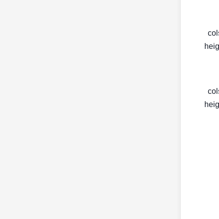
< c
heig
< c
heig