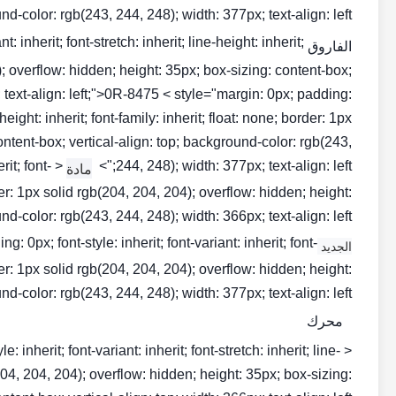
-color: rgb(243, 244, 248); width: 377px; text-align: left;">
: inherit; font-stretch: inherit; line-height: inherit;
الفاروق NO1
4); overflow: hidden; height: 35px; box-sizing: content-box;
; text-align: left;">0R-8475 < style="margin: 0px; padding:
e-height: inherit; font-family: inherit; float: none; border: 1px
ontent-box; vertical-align: top; background-color: rgb(243,
rit; font-
244, 248); width: 377px; text-align: left;">
مادة
order: 1px solid rgb(204, 204, 204); overflow: hidden; height:
-color: rgb(243, 244, 248); width: 366px; text-align: left;">
0px; font-style: inherit; font-variant: inherit; font-
الجديد CAT INJECTOR
order: 1px solid rgb(204, 204, 204); overflow: hidden; height:
-color: rgb(243, 244, 248); width: 377px; text-align: left;">
محرك
inherit; font-variant: inherit; font-stretch: inherit; line-
b(204, 204, 204); overflow: hidden; height: 35px; box-sizing: