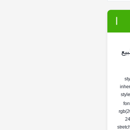
< s
inher
< st
fon
rgb(2
24
stretc