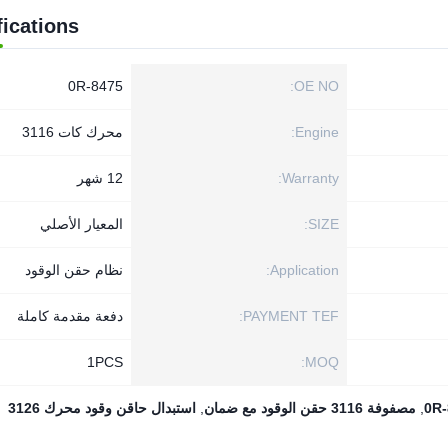
fications
0R-8475
OE NO:
Engine:
محرك كات 3116
Warranty:
12 شهر
SIZE:
المعيار الأصلي
Application:
نظام حقن الوقود
PAYMENT TEF:
دفعة مقدمة كاملة
1PСS
MOQ:
,
مصفوفة 3116 حقن الوقود مع ضمان
,
استبدال حاقن وقود محرك 3126