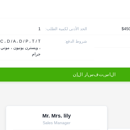
الحد الأدنى لكمية الطلب:
1
شروط الدفع:
 C ، D / A ، D / P ، T / T
، ويسترن يونيون ، موني
جرام
ا
ل
ا
س
ت
ف
س
ا
ر
ا
ل
آ
ن
Mr. Mrs. lily
Sales Manager