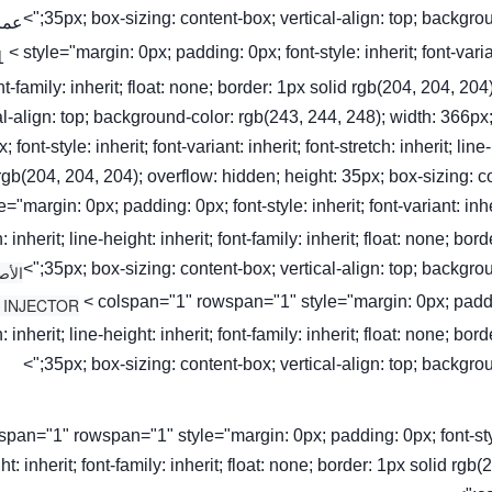
35px; box-sizing: content-box; vertical-align: top; background
عمر
< style="margin: 0px; padding: 0px; font-style: inherit; font-variant
nt-family: inherit; float: none; border: 1px solid rgb(204, 204, 20
al-align: top; background-color: rgb(243, 244, 248); width: 366px
; font-style: inherit; font-variant: inherit; font-stretch: inherit; lin
rgb(204, 204, 204); overflow: hidden; height: 35px; box-sizing: c
yle="margin: 0px; padding: 0px; font-style: inherit; font-variant: inhe
h: inherit; line-height: inherit; font-family: inherit; float: none; b
35px; box-sizing: content-box; vertical-align: top; background
الأص
< colspan="1" rowspan="1" style="margin: 0px; padding: 
h: inherit; line-height: inherit; font-family: inherit; float: none; b
35px; box-sizing: content-box; vertical-align: top; background
olspan="1" rowspan="1" style="margin: 0px; padding: 0px; font-style: 
ht: inherit; font-family: inherit; float: none; border: 1px solid rg