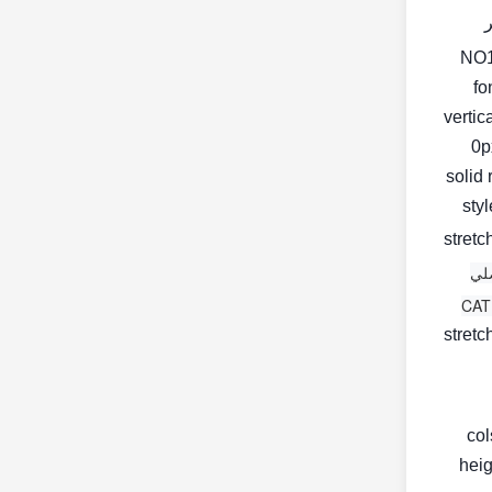
fo
vertic
0px
solid 
< st
stretc
لي
stretc
< c
heig