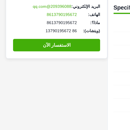
البريد الإلكتروني:
209396088@qq.com
Speci
الهاتف:
8613790195672
ماذا؟:
8613790195672
(ويتشات):
86 13790195672
الاستفسار الآن