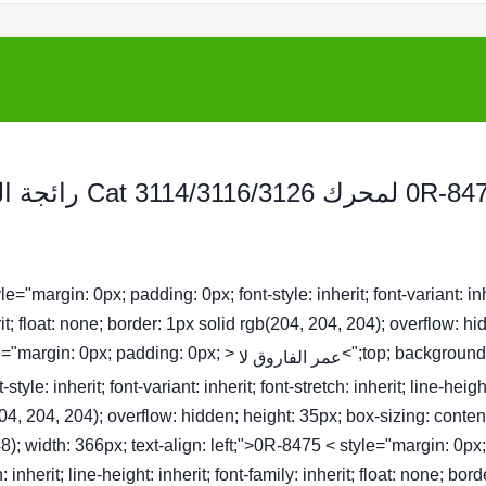
tyle="margin: 0px; padding: 0px; font-style: inherit; font-variant: inhe
it; float: none; border: 1px solid rgb(204, 204, 204); overflow: hi
yle="margin: 0px; padding: 0px;
top; background-c
عمر الفاروق لا
t-style: inherit; font-variant: inherit; font-stretch: inherit; line-heig
04, 204, 204); overflow: hidden; height: 35px; box-sizing: conten
8); width: 366px; text-align: left;">0R-8475 < style="margin: 0px; pa
h: inherit; line-height: inherit; font-family: inherit; float: none; b