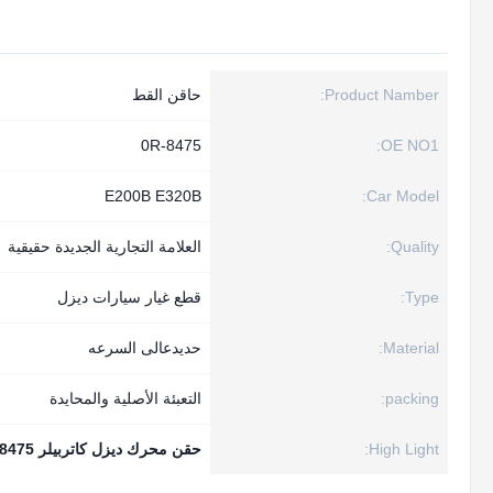
Product Namber:
حاقن القط
0R-8475
OE NO1:
E200B E320B
Car Model:
Quality:
العلامة التجارية الجديدة حقيقية
Type:
قطع غيار سيارات ديزل
Material:
حديدعالى السرعه
packing:
التعبئة الأصلية والمحايدة
High Light:
حقن محرك ديزل كاتربيلر 0R-8475