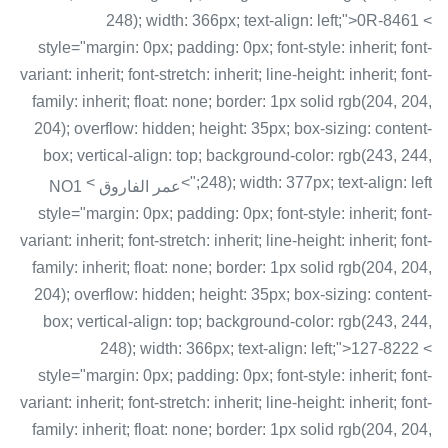
248); width: 366px; text-align: left;">0R-8461 <
style="margin: 0px; padding: 0px; font-style: inherit; font-
variant: inherit; font-stretch: inherit; line-height: inherit; font-
family: inherit; float: none; border: 1px solid rgb(204, 204,
204); overflow: hidden; height: 35px; box-sizing: content-
box; vertical-align: top; background-color: rgb(243, 244,
<
248); width: 377px; text-align: left;">
عمر الفاروق NO1
style="margin: 0px; padding: 0px; font-style: inherit; font-
variant: inherit; font-stretch: inherit; line-height: inherit; font-
family: inherit; float: none; border: 1px solid rgb(204, 204,
204); overflow: hidden; height: 35px; box-sizing: content-
box; vertical-align: top; background-color: rgb(243, 244,
248); width: 366px; text-align: left;">127-8222 <
style="margin: 0px; padding: 0px; font-style: inherit; font-
variant: inherit; font-stretch: inherit; line-height: inherit; font-
family: inherit; float: none; border: 1px solid rgb(204, 204,