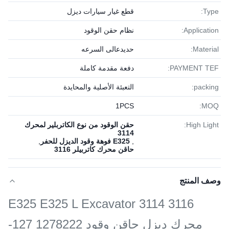
Type:
قطع غيار سيارات ديزل
Application:
نظام حقن الوقود
Material:
حديدعالى السرعه
PAYMENT TEF:
دفعة مقدمة كاملة
packing:
التعبئة الأصلية والمحايدة
1PСS
MOQ:
High Light:
حقن الوقود من نوع الكاتربلير لمحرك
3114
,
E325 فوهة وقود الديزل للحفر
,
حاقن محرك كاتربيلر 3116
وصف المنتج
E325 E325 L Excavator 3114 3116
محرك ديزل حاقن وقود 1278222 127-