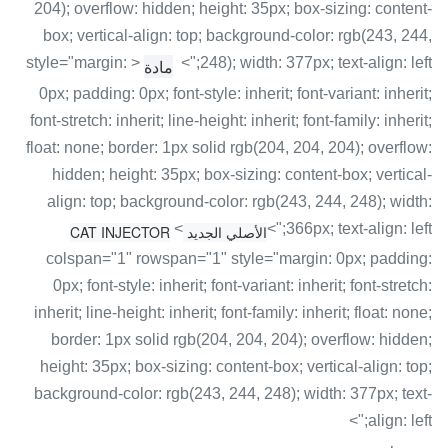
204); overflow: hidden; height: 35px; box-sizing: content-
box; vertical-align: top; background-color: rgb(243, 244,
< style="margin:
248); width: 377px; text-align: left;">
مادة
0px; padding: 0px; font-style: inherit; font-variant: inherit;
font-stretch: inherit; line-height: inherit; font-family: inherit;
float: none; border: 1px solid rgb(204, 204, 204); overflow:
hidden; height: 35px; box-sizing: content-box; vertical-
align: top; background-color: rgb(243, 244, 248); width:
<
366px; text-align: left;">
الأصلي الجديد CAT INJECTOR
colspan="1" rowspan="1" style="margin: 0px; padding:
0px; font-style: inherit; font-variant: inherit; font-stretch:
inherit; line-height: inherit; font-family: inherit; float: none;
border: 1px solid rgb(204, 204, 204); overflow: hidden;
height: 35px; box-sizing: content-box; vertical-align: top;
background-color: rgb(243, 244, 248); width: 377px; text-
align: left;">