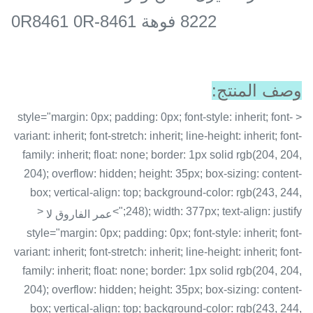
8222 فوهة 0R8461 0R-8461
وصف المنتج:
< style="margin: 0px; padding: 0px; font-style: inherit; font-
variant: inherit; font-stretch: inherit; line-height: inherit; font-
family: inherit; float: none; border: 1px solid rgb(204, 204,
204); overflow: hidden; height: 35px; box-sizing: content-
box; vertical-align: top; background-color: rgb(243, 244,
<
248); width: 377px; text-align: justify;">
عمر الفاروق لا
style="margin: 0px; padding: 0px; font-style: inherit; font-
variant: inherit; font-stretch: inherit; line-height: inherit; font-
family: inherit; float: none; border: 1px solid rgb(204, 204,
204); overflow: hidden; height: 35px; box-sizing: content-
box; vertical-align: top; background-color: rgb(243, 244,