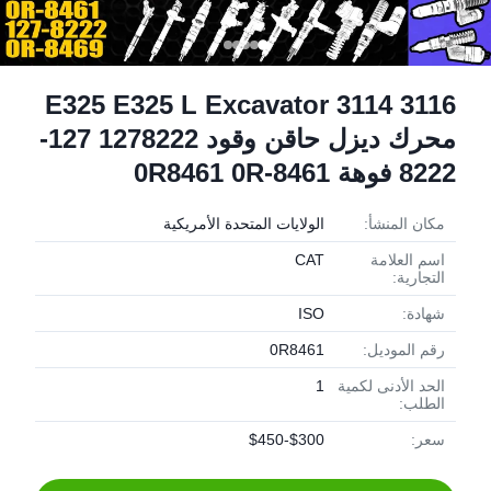
E325 E325 L Excavator 3114 3116
محرك ديزل حاقن وقود 1278222 127-
8222 فوهة 0R8461 0R-8461
مكان المنشأ:
الولايات المتحدة الأمريكية
اسم العلامة
CAT
التجارية:
شهادة:
ISO
رقم الموديل:
0R8461
الحد الأدنى لكمية
1
الطلب:
سعر:
$300-$450