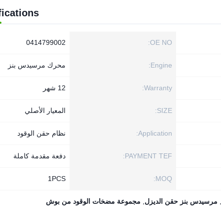
fications
0414799002
OE NO:
Engine:
محرك مرسيدس بنز
Warranty:
12 شهر
SIZE:
المعيار الأصلي
Application:
نظام حقن الوقود
PAYMENT TEF:
دفعة مقدمة كاملة
1PСS
MOQ:
مرسيدس بنز حقن الديزل
,
مجموعة مضخات الوقود من بوش