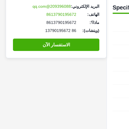
البريد الإلكتروني:
209396088@qq.com
Speci
الهاتف:
8613790195672
ماذا؟:
8613790195672
(ويتشات):
86 13790195672
الاستفسار الآن