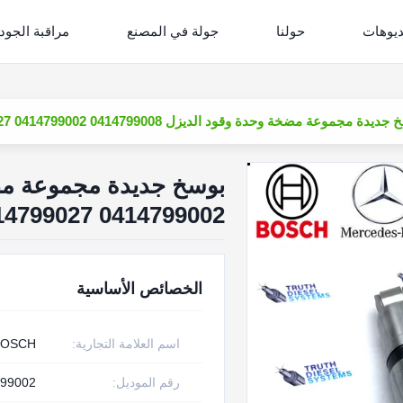
ديوهات
حولنا
جولة في المصنع
مراقبة الجود
ة مجموعة مضخة وحدة وقود الديزل 0414799008 0414799002 0414799027 A0280746902 لمحرك مرسيدس بنز
0414799002 0414799027 A0280746902 لمحرك مرسيدس بنز
الخصائص الأساسية
اسم العلامة التجارية:
BOSCH
رقم الموديل:
799002