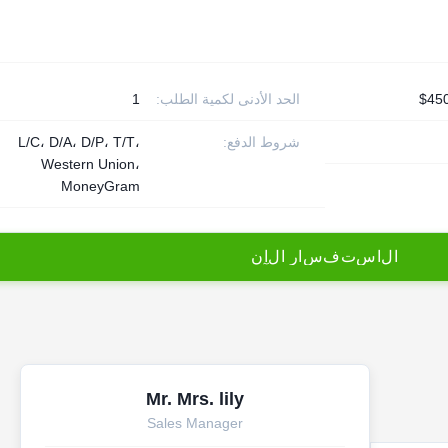
الحد الأدنى لكمية الطلب:
1
شروط الدفع:
L/C، D/A، D/P، T/T،
Western Union،
MoneyGram
ا
ل
ا
س
ت
ف
س
ا
ر
ا
ل
آ
ن
Mr. Mrs. lily
Sales Manager