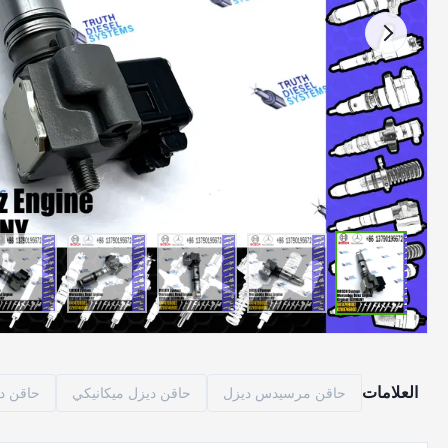
العلامات
حاقن مرسيدس ديزل
حاقن ديزل ميكانيكي
حاقن د