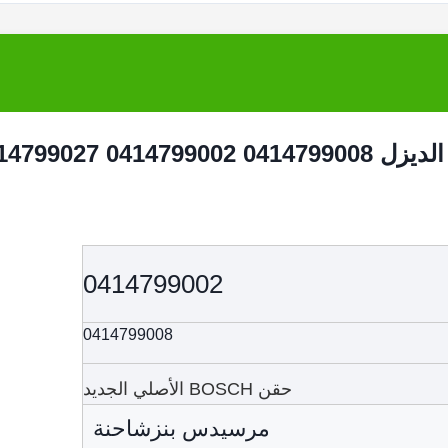
بوسخ جديدة مجموعة مضخة وحدة وقود الديزل 0414799008 9002
0414799002
0414799008
حقن BOSCH الأصلي الجديد
مرسيدس بنز
شاحنة