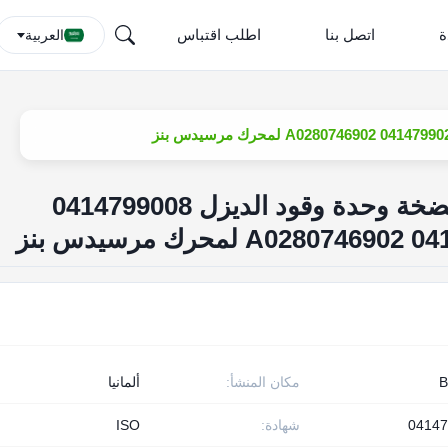
ة
اتصل بنا
اطلب اقتباس
العربية
بوسخ جديدة مجموعة مضخة وحدة وقود الديزل 0414799008
مكان المنشأ:
ألمانيا
0414
شهادة:
ISO