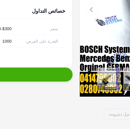
خصائص التداول
سعر:
$300-$450
القدرة على العرض:
1000
يزل ديترويت