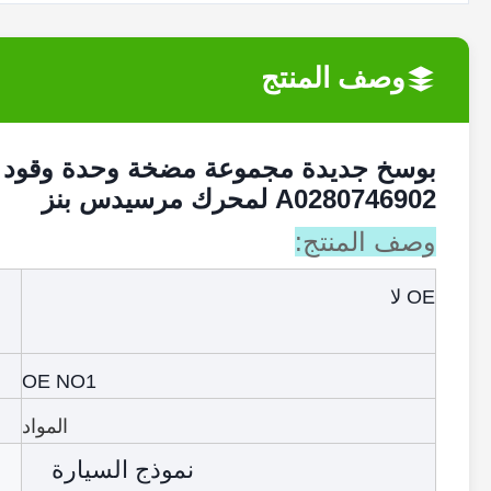
وصف المنتج
A0280746902 لمحرك مرسيدس بنز
وصف المنتج:
OE لا
OE NO1
المواد
نموذج السيارة