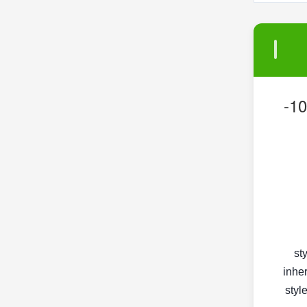
حاقن الديزل 0445110215 0445110215 حقن الوقود بالسكك الحديدية المشتركة 107750-
< s
inher
< st