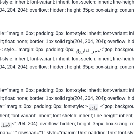
t-style: inherit; font-variant: inherit; font-stretch: inherit; line-heig
04, 204, 204); overflow: hidden; height: 35px; box-sizing: conten
tyle="margin: 0px; padding: 0px; font-style: inherit; font-variant: inhe
it; float: none; border: 1px solid rgb(204, 204, 204); overflow: hi
< style="margin: 0px; padding: 0px;
top; backgroun
عمر الفاروق NO1
t-style: inherit; font-variant: inherit; font-stretch: inherit; line-heig
04, 204, 204); overflow: hidden; height: 35px; box-sizing: conten
tyle="margin: 0px; padding: 0px; font-style: inherit; font-variant: inhe
it; float: none; border: 1px solid rgb(204, 204, 204); overflow: hi
tyle="margin: 0px; padding: 0px; font-style:
top; backgroun
مادة
herit; font-variant: inherit; font-stretch: inherit; line-height: inheri
204, 204); overflow: hidden; height: 35px; box-sizing: conte
الأصل
lspan="1" rowspan="1" style="margin: 0px; padding: 0px; font-style: 