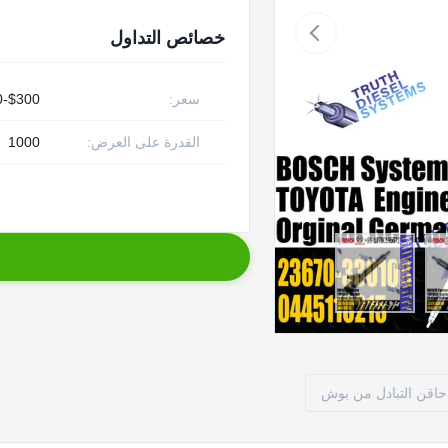
خصائص التداول
سعر:
$300-$450
القدرة على العرض:
1000
حاقن التبادل من بوش