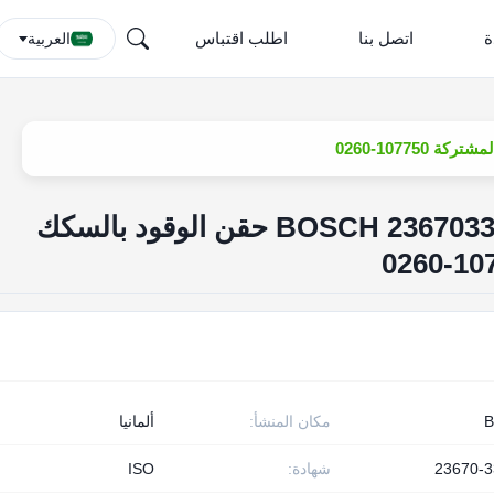
ة
اتصل بنا
اطلب اقتباس
العربية
215 حاقن الديزل BOSCH 2367033010B حقن الوقود بالسكك
مكان المنشأ:
ألمانيا
23670-
شهادة:
ISO