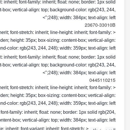
ht: inherit; font-family: inherit; float: none; border: 1px solid
t-box; vertical-align: top; background-color: rgb(243, 244,
248); width: 384px; text-align: left;">
23670-33010B
rit; font-stretch: inherit; line-height: inherit; font-family:
dden; height: 35px; box-sizing: content-box; vertical-align:
d-color: rgb(243, 244, 248); width: 359px; text-align: left;">
ht: inherit; font-family: inherit; float: none; border: 1px solid
t-box; vertical-align: top; background-color: rgb(243, 244,
248); width: 384px; text-align: left;">
0445110215
rit; font-stretch: inherit; line-height: inherit; font-family:
dden; height: 35px; box-sizing: content-box; vertical-align:
d-color: rgb(243, 244, 248); width: 359px; text-align: left;">
t; font-family: inherit; float: none; border: 1px solid rgb(204,
nt-box; vertical-align: top; width: 384px; text-align: left;">
inherit; font-variant: inherit; font-stretch:
الجديد
بوش
حاقن