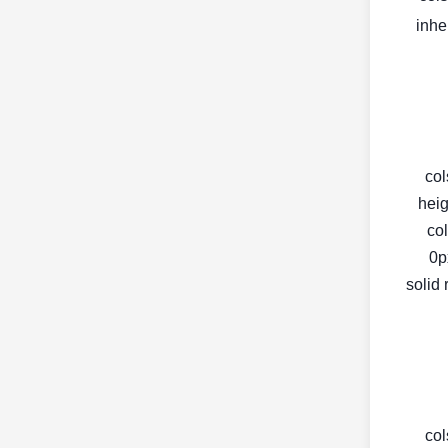
inhe
< c
heig
colsp:
0px
solid 
< c