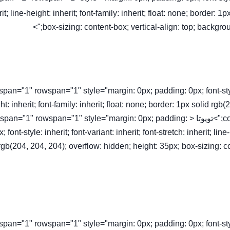
rit; line-height: inherit; font-family: inherit; float: none; border:
box-sizing: content-box; vertical-align: top; backgroun
olspan="1" rowspan="1" style="margin: 0px; padding: 0px; font-style: 
ht: inherit; font-family: inherit; float: none; border: 1px solid rg
content-box; vertical-align: top; width: 384px; text-align: left;">تويوتا < an="1" rowspan="1" style="margin: 0px; padding
; font-style: inherit; font-variant: inherit; font-stretch: inherit; lin
rgb(204, 204, 204); overflow: hidden; height: 35px; box-sizing: c
olspan="1" rowspan="1" style="margin: 0px; padding: 0px; font-style: 