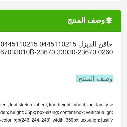
وصف المنتج
0260 23670-33030 23670-33010B 2367033010B
وصف المنتج:
rit; font-stretch: inherit; line-height: inherit; font-family:
dden; height: 35px; box-sizing: content-box; vertical-align:
olor: rgb(243, 244, 248); width: 359px; text-align: justify;">