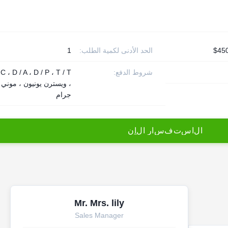
الحد الأدنى لكمية الطلب:
1
شروط الدفع:
 C ، D / A ، D / P ، T / T
، ويسترن يونيون ، موني
جرام
ا
ل
ا
س
ت
ف
س
ا
ر
ا
ل
آ
ن
Mr. Mrs. lily
Sales Manager