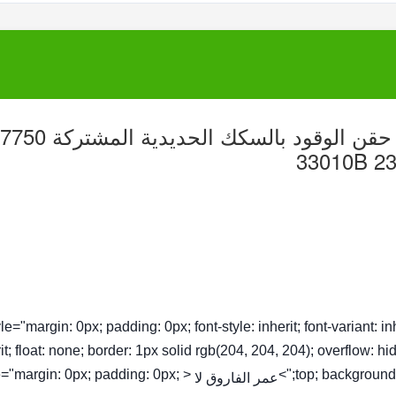
tyle="margin: 0px; padding: 0px; font-style: inherit; font-variant: inhe
it; float: none; border: 1px solid rgb(204, 204, 204); overflow: hi
yle="margin: 0px; padding: 0px;
top; background-c
عمر الفاروق لا