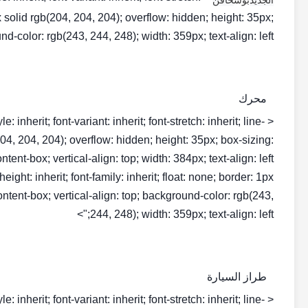
 1px solid rgb(204, 204, 204); overflow: hidden; height: 35px;
d-color: rgb(243, 244, 248); width: 359px; text-align: left;">
محرك
inherit; font-variant: inherit; font-stretch: inherit; line-
b(204, 204, 204); overflow: hidden; height: 35px; box-sizing:
e-height: inherit; font-family: inherit; float: none; border: 1px
ontent-box; vertical-align: top; background-color: rgb(243,
244, 248); width: 359px; text-align: left;">
طراز السيارة
inherit; font-variant: inherit; font-stretch: inherit; line-