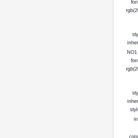
fon
rgb(2
< s
inher
fon
rgb(2
< s
inher
< s
in
< co