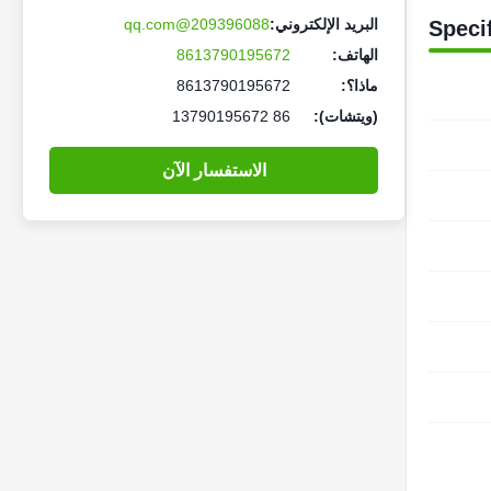
البريد الإلكتروني:
209396088@qq.com
Speci
الهاتف:
8613790195672
ماذا؟:
8613790195672
(ويتشات):
86 13790195672
الاستفسار الآن