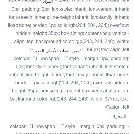
المواد
0px; padding: 0px; font-style: inherit; font-variant: inherit;
font-stretch: inherit; line-height: inherit; font-family: inherit;
float: none; border: 1px solid rgb(204, 204, 204); overflow:
hidden; height: 35px; box-sizing: content-box; vertical-
align: top; background-color: rgb(243, 244, 248); width:
<
366px; text-align: left;">
حقن القطط الأصلي الجديد
colspan="1" rowspan="1" style="margin: 0px; padding:
0px; font-style: inherit; font-variant: inherit; font-stretch:
inherit; line-height: inherit; font-family: inherit; float: none;
border: 1px solid rgb(204, 204, 204); overflow: hidden;
height: 35px; box-sizing: content-box; vertical-align: top;
background-color: rgb(243, 244, 248); width: 377px; text-
align: left;">
المحرك
< colspan="1" rowspan="1" style="margin: 0px; padding: