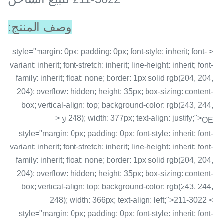
وصف المنتج:
< style="margin: 0px; padding: 0px; font-style: inherit; font-
variant: inherit; font-stretch: inherit; line-height: inherit; font-
family: inherit; float: none; border: 1px solid rgb(204, 204,
204); overflow: hidden; height: 35px; box-sizing: content-
box; vertical-align: top; background-color: rgb(243, 244,
<
248); width: 377px; text-align: justify;">
OE لا
style="margin: 0px; padding: 0px; font-style: inherit; font-
variant: inherit; font-stretch: inherit; line-height: inherit; font-
family: inherit; float: none; border: 1px solid rgb(204, 204,
204); overflow: hidden; height: 35px; box-sizing: content-
box; vertical-align: top; background-color: rgb(243, 244,
248); width: 366px; text-align: left;">211-3022 <
style="margin: 0px; padding: 0px; font-style: inherit; font-