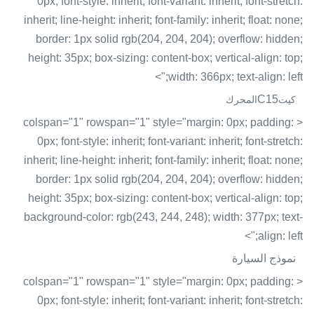
0px; font-style: inherit; font-variant: inherit; font-stretch:
inherit; line-height: inherit; font-family: inherit; float: none;
border: 1px solid rgb(204, 204, 204); overflow: hidden;
height: 35px; box-sizing: content-box; vertical-align: top;
width: 366px; text-align: left;">
C15
كيت
المحرك
< colspan="1" rowspan="1" style="margin: 0px; padding:
0px; font-style: inherit; font-variant: inherit; font-stretch:
inherit; line-height: inherit; font-family: inherit; float: none;
border: 1px solid rgb(204, 204, 204); overflow: hidden;
height: 35px; box-sizing: content-box; vertical-align: top;
background-color: rgb(243, 244, 248); width: 377px; text-
align: left;">
نموذج السيارة
< colspan="1" rowspan="1" style="margin: 0px; padding:
0px; font-style: inherit; font-variant: inherit; font-stretch: