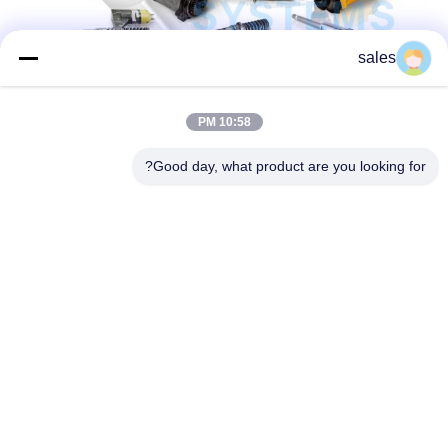
sales
10:58 PM
Good day, what product are you looking for?
تفاصيل الاتصال:
مدينة (هوانغبو) الآلات، رقم 585-أ، رقم138طريق الجنوب
الشرقي، منطقة هوانغبو، مدينة قوانغتشو
مقاطعة قوانغدونغ